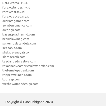
Data Warna HK 6D
forexcalendar.my.id
forexcost.my.id
forexcracked.my.id
austinmgarner.com
awinterromance.com
awppgh.com
basantpradhanmd.com
bronislawmag.com
salvemoslacandela.com
seasabia.com
shakiba-enayati.com
slothsearch.com
teachingadcreative.com
texasnativeamericanlawsection.com
thefemalepatient.com
topprowellness.com
tpcheap.com
wethewomendesign.com
Copyright © Catc Habigone 2024