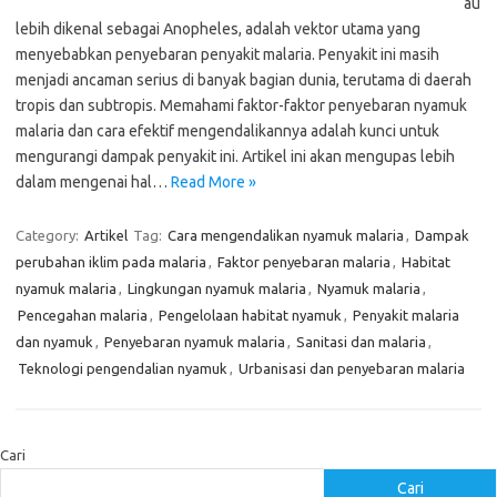
au
lebih dikenal sebagai Anopheles, adalah vektor utama yang
menyebabkan penyebaran penyakit malaria. Penyakit ini masih
menjadi ancaman serius di banyak bagian dunia, terutama di daerah
tropis dan subtropis. Memahami faktor-faktor penyebaran nyamuk
malaria dan cara efektif mengendalikannya adalah kunci untuk
mengurangi dampak penyakit ini. Artikel ini akan mengupas lebih
dalam mengenai hal…
Read More »
Category:
Artikel
Tag:
Cara mengendalikan nyamuk malaria
,
Dampak
perubahan iklim pada malaria
,
Faktor penyebaran malaria
,
Habitat
nyamuk malaria
,
Lingkungan nyamuk malaria
,
Nyamuk malaria
,
Pencegahan malaria
,
Pengelolaan habitat nyamuk
,
Penyakit malaria
dan nyamuk
,
Penyebaran nyamuk malaria
,
Sanitasi dan malaria
,
Teknologi pengendalian nyamuk
,
Urbanisasi dan penyebaran malaria
Cari
Cari