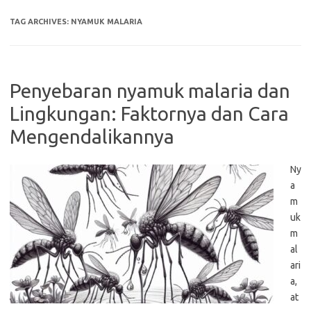
TAG ARCHIVES:
NYAMUK MALARIA
Penyebaran nyamuk malaria dan
Lingkungan: Faktornya dan Cara
Mengendalikannya
Ny
a
m
uk
m
al
ari
a,
at