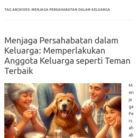
TAG ARCHIVES:
MENJAGA PERSAHABATAN DALAM KELUARGA
Menjaga Persahabatan dalam
Keluarga: Memperlakukan
Anggota Keluarga seperti Teman
Terbaik
M
en
ja
ga
Pe
rs
ah
ab