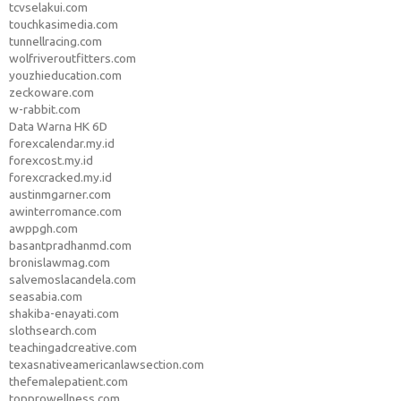
tcvselakui.com
touchkasimedia.com
tunnellracing.com
wolfriveroutfitters.com
youzhieducation.com
zeckoware.com
w-rabbit.com
Data Warna HK 6D
forexcalendar.my.id
forexcost.my.id
forexcracked.my.id
austinmgarner.com
awinterromance.com
awppgh.com
basantpradhanmd.com
bronislawmag.com
salvemoslacandela.com
seasabia.com
shakiba-enayati.com
slothsearch.com
teachingadcreative.com
texasnativeamericanlawsection.com
thefemalepatient.com
topprowellness.com