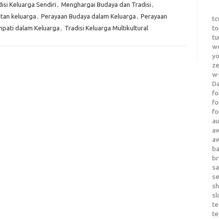
si Keluarga Sendiri
,
Menghargai Budaya dan Tradisi
,
tan keluarga
,
Perayaan Budaya dalam Keluarga
,
Perayaan
tc
to
mpati dalam Keluarga
,
Tradisi Keluarga Multikultural
tu
wo
yo
z
w-
D
fo
fo
fo
au
a
a
b
b
sa
s
sh
sl
te
te