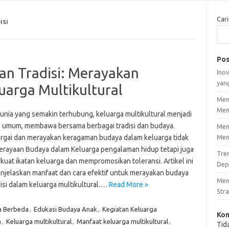
Cari
ISI
Pos
n Tradisi: Merayakan
Inov
yan
arga Multikultural
Men
Men
unia yang semakin terhubung, keluarga multikultural menjadi
 umum, membawa bersama berbagai tradisi dan budaya.
Men
gai dan merayakan keragaman budaya dalam keluarga tidak
Men
erayaan Budaya dalam Keluarga pengalaman hidup tetapi juga
Tre
uat ikatan keluarga dan mempromosikan toleransi. Artikel ini
Dep
njelaskan manfaat dan cara efektif untuk merayakan budaya
Men
isi dalam keluarga multikultural.…
Read More »
Stra
a Berbeda
,
Edukasi Budaya Anak
,
Kegiatan Keluarga
Kom
a
,
Keluarga multikultural
,
Manfaat keluarga multikultural
,
Tid