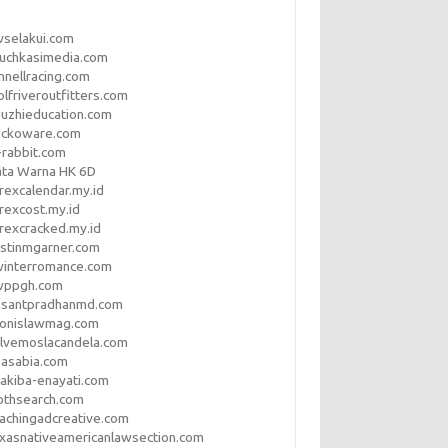
vselakui.com
uchkasimedia.com
nnellracing.com
lfriveroutfitters.com
uzhieducation.com
eckoware.com
rabbit.com
ata Warna HK 6D
rexcalendar.my.id
rexcost.my.id
rexcracked.my.id
stinmgarner.com
winterromance.com
wppgh.com
asantpradhanmd.com
ronislawmag.com
lvemoslacandela.com
easabia.com
akiba-enayati.com
othsearch.com
achingadcreative.com
xasnativeamericanlawsection.com