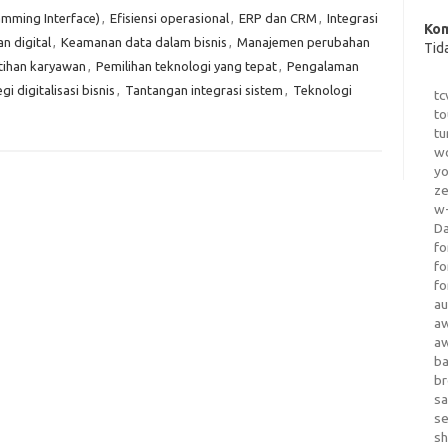
amming Interface)
,
Efisiensi operasional
,
ERP dan CRM
,
Integrasi
Kom
an digital
,
Keamanan data dalam bisnis
,
Manajemen perubahan
Tid
tihan karyawan
,
Pemilihan teknologi yang tepat
,
Pengalaman
gi digitalisasi bisnis
,
Tantangan integrasi sistem
,
Teknologi
tc
to
tu
wo
yo
z
w-
D
fo
fo
fo
au
a
a
b
b
sa
s
sh