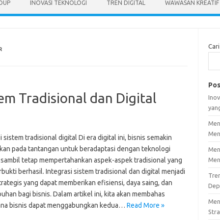
IDUP
INOVASI TEKNOLOGI
TREN DIGITAL
WAWASAN KREATIF
Cari
R
Pos
tem Tradisional dan Digital
Inov
yan
Men
Men
i sistem tradisional digital Di era digital ini, bisnis semakin
kan pada tantangan untuk beradaptasi dengan teknologi
Men
sambil tetap mempertahankan aspek-aspek tradisional yang
Men
rbukti berhasil. Integrasi sistem tradisional dan digital menjadi
Tre
trategis yang dapat memberikan efisiensi, daya saing, dan
Dep
han bagi bisnis. Dalam artikel ini, kita akan membahas
Men
na bisnis dapat menggabungkan kedua…
Read More »
Stra