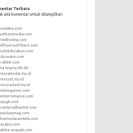
entar Terbaru
ak ada komentar untuk ditampilkan.
vselakui.com
uchkasimedia.com
nnellracing.com
lfriveroutfitters.com
uzhieducation.com
eckoware.com
rabbit.com
ata Warna HK 6D
rexcalendar.my.id
rexcost.my.id
rexcracked.my.id
stinmgarner.com
winterromance.com
wppgh.com
asantpradhanmd.com
ronislawmag.com
lvemoslacandela.com
easabia.com
akiba-enayati.com