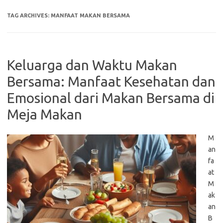
TAG ARCHIVES:
MANFAAT MAKAN BERSAMA
Keluarga dan Waktu Makan
Bersama: Manfaat Kesehatan dan
Emosional dari Makan Bersama di
Meja Makan
M
an
fa
at
M
ak
an
B