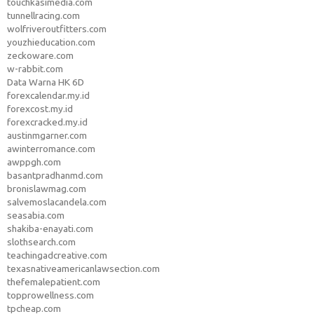
touchkasimedia.com
tunnellracing.com
wolfriveroutfitters.com
youzhieducation.com
zeckoware.com
w-rabbit.com
Data Warna HK 6D
forexcalendar.my.id
forexcost.my.id
forexcracked.my.id
austinmgarner.com
awinterromance.com
awppgh.com
basantpradhanmd.com
bronislawmag.com
salvemoslacandela.com
seasabia.com
shakiba-enayati.com
slothsearch.com
teachingadcreative.com
texasnativeamericanlawsection.com
thefemalepatient.com
topprowellness.com
tpcheap.com