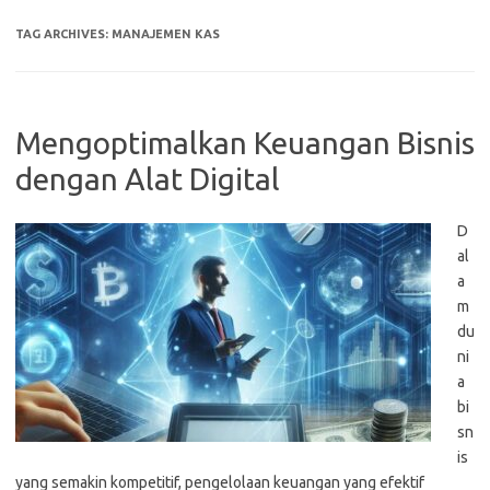
TAG ARCHIVES:
MANAJEMEN KAS
Mengoptimalkan Keuangan Bisnis
dengan Alat Digital
D
al
a
m
du
ni
a
bi
sn
is
yang semakin kompetitif, pengelolaan keuangan yang efektif