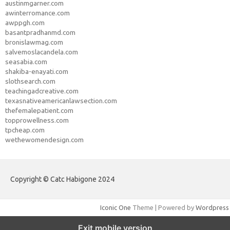
austinmgarner.com
awinterromance.com
awppgh.com
basantpradhanmd.com
bronislawmag.com
salvemoslacandela.com
seasabia.com
shakiba-enayati.com
slothsearch.com
teachingadcreative.com
texasnativeamericanlawsection.com
thefemalepatient.com
topprowellness.com
tpcheap.com
wethewomendesign.com
Copyright © Catc Habigone 2024
Iconic One
Theme | Powered by
Wordpress
Exit mobile version