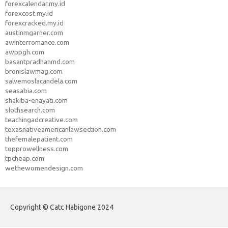
forexcalendar.my.id
forexcost.my.id
forexcracked.my.id
austinmgarner.com
awinterromance.com
awppgh.com
basantpradhanmd.com
bronislawmag.com
salvemoslacandela.com
seasabia.com
shakiba-enayati.com
slothsearch.com
teachingadcreative.com
texasnativeamericanlawsection.com
thefemalepatient.com
topprowellness.com
tpcheap.com
wethewomendesign.com
Copyright © Catc Habigone 2024