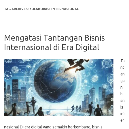
TAG ARCHIVES:
KOLABORASI INTERNASIONAL
Mengatasi Tantangan Bisnis
Internasional di Era Digital
Ta
nt
an
ga
n
bi
sn
is
int
er
nasional Di era digital yang semakin berkembang, bisnis