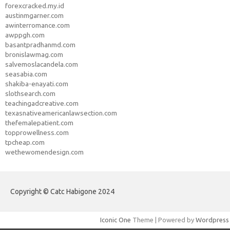
forexcracked.my.id
austinmgarner.com
awinterromance.com
awppgh.com
basantpradhanmd.com
bronislawmag.com
salvemoslacandela.com
seasabia.com
shakiba-enayati.com
slothsearch.com
teachingadcreative.com
texasnativeamericanlawsection.com
thefemalepatient.com
topprowellness.com
tpcheap.com
wethewomendesign.com
Copyright © Catc Habigone 2024
Iconic One
Theme | Powered by
Wordpress