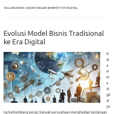
TAG ARCHIVES:
KEUNTUNGAN KOMPETITIF DIGITAL
Evolusi Model Bisnis Tradisional
ke Era Digital
D
al
a
m
er
a
di
git
al
ya
ng berkembang pesat, banyak perusahaan menghadapi tantangan