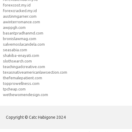
forexcost.my.id
forexcracked.my.id
austinmgarner.com
awinterromance.com
awppgh.com
basantpradhanmd.com
bronislawmag.com
salvemoslacandela.com
seasabia.com
shakiba-enayati.com
slothsearch.com
teachingadcreative.com
texasnativeamericanlawsection.com
thefemalepatient.com
topprowellness.com
tpcheap.com
wethewomendesign.com
Copyright © Catc Habigone 2024