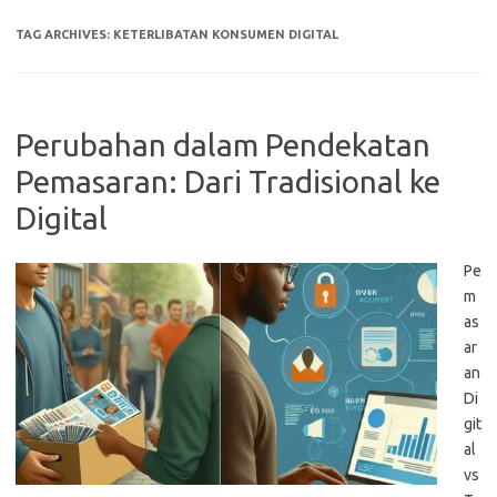
TAG ARCHIVES:
KETERLIBATAN KONSUMEN DIGITAL
Perubahan dalam Pendekatan
Pemasaran: Dari Tradisional ke
Digital
Pe
m
as
ar
an
Di
git
al
vs