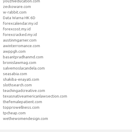
youzhieducation.com
zeckoware.com
w-rabbit.com
Data Warna HK 6D
forexcalendar.my.id
forexcost.my.id
forexcracked.my.id
austinmgarner.com
awinterromance.com
awppgh.com
basantpradhanmd.com
bronislawmag.com
salvemoslacandela.com
seasabia.com
shakiba-enayati.com
slothsearch.com
teachingadcreative.com
texasnativeamericanlawsection.com
thefemalepatient.com
topprowellness.com
tpcheap.com
wethewomendesign.com