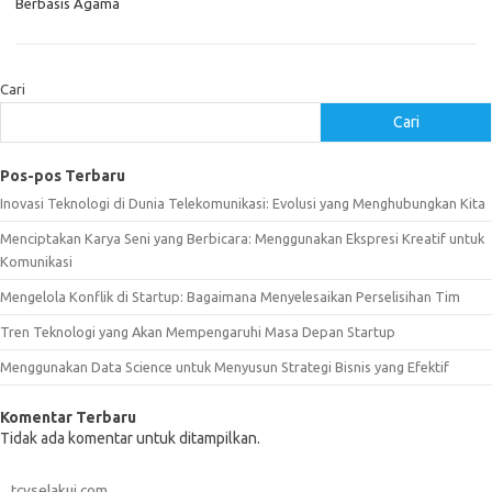
Berbasis Agama
Cari
Cari
Pos-pos Terbaru
Inovasi Teknologi di Dunia Telekomunikasi: Evolusi yang Menghubungkan Kita
Menciptakan Karya Seni yang Berbicara: Menggunakan Ekspresi Kreatif untuk
Komunikasi
Mengelola Konflik di Startup: Bagaimana Menyelesaikan Perselisihan Tim
Tren Teknologi yang Akan Mempengaruhi Masa Depan Startup
Menggunakan Data Science untuk Menyusun Strategi Bisnis yang Efektif
Komentar Terbaru
Tidak ada komentar untuk ditampilkan.
tcvselakui.com