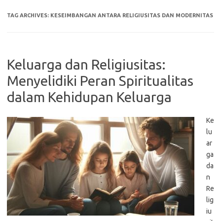
TAG ARCHIVES:
KESEIMBANGAN ANTARA RELIGIUSITAS DAN MODERNITAS
Keluarga dan Religiusitas:
Menyelidiki Peran Spiritualitas
dalam Kehidupan Keluarga
Ke
lu
ar
ga
da
n
Re
lig
iu