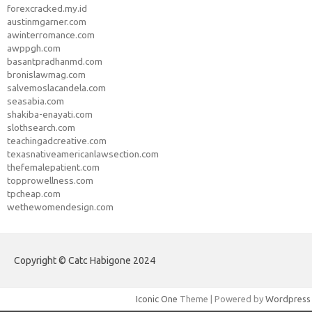
forexcracked.my.id
austinmgarner.com
awinterromance.com
awppgh.com
basantpradhanmd.com
bronislawmag.com
salvemoslacandela.com
seasabia.com
shakiba-enayati.com
slothsearch.com
teachingadcreative.com
texasnativeamericanlawsection.com
thefemalepatient.com
topprowellness.com
tpcheap.com
wethewomendesign.com
Copyright © Catc Habigone 2024
Iconic One
Theme | Powered by
Wordpress