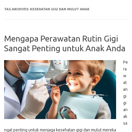
TAG ARCHIVES:
KESEHATAN GIGI DAN MULUT ANAK
Mengapa Perawatan Rutin Gigi
Sangat Penting untuk Anak Anda
Pe
ra
w
at
an
gi
gi
an
ak
sa
ngat penting untuk menjaga kesehatan gigi dan mulut mereka