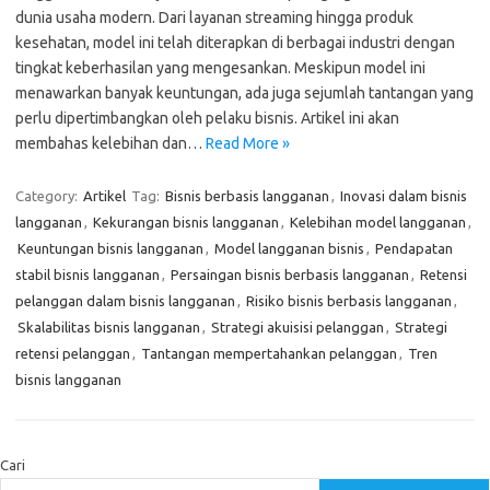
dunia usaha modern. Dari layanan streaming hingga produk
kesehatan, model ini telah diterapkan di berbagai industri dengan
tingkat keberhasilan yang mengesankan. Meskipun model ini
menawarkan banyak keuntungan, ada juga sejumlah tantangan yang
perlu dipertimbangkan oleh pelaku bisnis. Artikel ini akan
membahas kelebihan dan…
Read More »
Category:
Artikel
Tag:
Bisnis berbasis langganan
,
Inovasi dalam bisnis
langganan
,
Kekurangan bisnis langganan
,
Kelebihan model langganan
,
Keuntungan bisnis langganan
,
Model langganan bisnis
,
Pendapatan
stabil bisnis langganan
,
Persaingan bisnis berbasis langganan
,
Retensi
pelanggan dalam bisnis langganan
,
Risiko bisnis berbasis langganan
,
Skalabilitas bisnis langganan
,
Strategi akuisisi pelanggan
,
Strategi
retensi pelanggan
,
Tantangan mempertahankan pelanggan
,
Tren
bisnis langganan
Cari