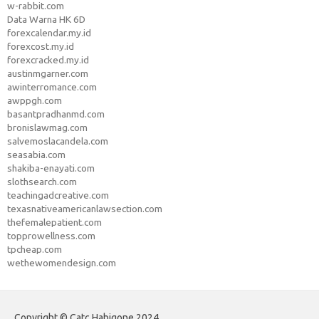
w-rabbit.com
Data Warna HK 6D
forexcalendar.my.id
forexcost.my.id
forexcracked.my.id
austinmgarner.com
awinterromance.com
awppgh.com
basantpradhanmd.com
bronislawmag.com
salvemoslacandela.com
seasabia.com
shakiba-enayati.com
slothsearch.com
teachingadcreative.com
texasnativeamericanlawsection.com
thefemalepatient.com
topprowellness.com
tpcheap.com
wethewomendesign.com
Copyright © Catc Habigone 2024