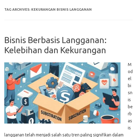
TAG ARCHIVES:
KEKURANGAN BISNIS LANGGANAN
Bisnis Berbasis Langganan:
Kelebihan dan Kekurangan
M
od
el
bi
sn
is
be
rb
as
is
langganan telah menjadi salah satu tren paling signifikan dalam