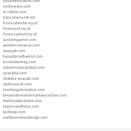
youzhieducation.com
zeckoware.com
w-rabbit.com
Data Warna HK 6D
forexcalendar.my.id
forexcost.my.id
forexcracked.my.id
austinmgarner.com
awinterromance.com
awppgh.com
basantpradhanmd.com
bronislawmag.com
salvemoslacandela.com
seasabia.com
shakiba-enayati.com
slothsearch.com
teachingadcreative.com
texasnativeamericanlawsection.com
thefemalepatient.com
topprowellness.com
tpcheap.com
wethewomendesign.com