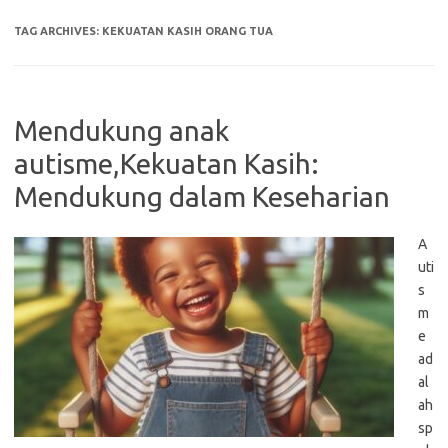
TAG ARCHIVES:
KEKUATAN KASIH ORANG TUA
Mendukung anak
autisme,Kekuatan Kasih:
Mendukung dalam Keseharian
A
uti
s
m
e
ad
al
ah
sp