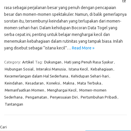
te
rasa sebagai perjalanan besar yang penuh dengan pencapaian
besar dan momen-momen spektakuler. Namun, di balik gemerlapnya
sorotan itu, tersembunyi keindahan yang terlupakan dari momen-
momen sehari-hari. Dalam kehidupan Bocoran Data Togel yang
serba cepat ini, penting untuk belajar menghargai kecil dan
menemukan kebahagiaan dalam rutinitas yang tampak biasa. Inilah
yang disebut sebagai “istana kecil”…
Read More »
Category:
Artikel
Tag:
Dukungan
,
Hati yang Penuh Rasa Syukur
,
Hubungan Sosial
,
Interaksi Manusia
,
Istana Kecil
,
Kebahagiaan
,
Kecemerlangan dalam Hal Sederhana
,
Kehidupan Sehari-hari
,
Keindahan
,
Kesadaran
,
Koneksi
,
Makna
,
Mata Terbuka
,
Memanfaatkan Momen
,
Menghargai Kecil
,
Momen-momen
Sederhana
,
Pengamatan
,
Penyesuaian Diri
,
Pertumbuhan Pribadi
,
Tantangan
Cari