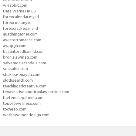
w-rabbit.com
Data Warna HK 6D
forexcalendar.my.id
forexcost.my.id
forexcracked.my.id
austinmgarner.com
awinterromance.com
awppgh.com
basantpradhanmd.com
bronislawmag.com
salvemoslacandela.com
seasabia.com
shakiba-enayati.com
slothsearch.com
teachingadcreative.com
texasnativeamericanlawsection.com
thefemalepatient.com
topprowellness.com
tpcheap.com
wethewomendesign.com