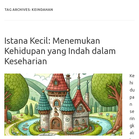
TAG ARCHIVES:
KEINDAHAN
Istana Kecil: Menemukan
Kehidupan yang Indah dalam
Keseharian
Ke
hi
du
pa
n
se
rin
gk
ali