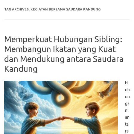
TAG ARCHIVES:
KEGIATAN BERSAMA SAUDARA KANDUNG
Memperkuat Hubungan Sibling:
Membangun Ikatan yang Kuat
dan Mendukung antara Saudara
Kandung
H
ub
un
ga
n
an
ta
ra