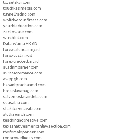
tcvselakui.com
touchkasimedia.com
tunnellracing.com
wolfriveroutfitters.com
youzhieducation.com
zeckoware.com
w-rabbit.com
Data Warna HK 6D
forexcalendar.my.id
forexcost.my.id
forexcracked.my.id
austinmgarner.com
awinterromance.com
awppgh.com
basantpradhanmd.com
bronislawmag.com
salvemoslacandela.com
seasabia.com
shakiba-enayati.com
slothsearch.com
teachingadcreative.com
texasnativeamericanlawsection.com
thefemalepatient.com
topprowellness.com