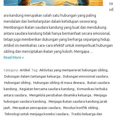
sa
ud
ara kandung merupakan salah satu hubungan yang paling
mendalam dan berkelanjutan dalam kehidupan seseorang.
Membangun Ikatan saudara kandung yang kuat dan mendukung
antara saudara kandung tidak hanya bermanfaat secara emosional,
tetapi juga memberikan dukungan yang berharga sepanjang hidup.
Artikel ini membahas cara-cara efektif untuk memperkuat hubungan
sibling dan menciptakan ikatan yang kokoh. Mengapa…
Read More »
Category:
Artikel
Tag:
Aktivitas yang mempererat hubungan sibling
,
Dukungan dalam tantangan keluarga
,
Dukungan emosional saudara
,
Hubungan sibling
,
Hubungan sibling di masa dewasa
,
Ikatan saudara
kandung
,
Kegiatan bersama saudara kandung
,
Komunikasi terbuka
antara saudara
,
Mengelola perubahan dinamika keluarga
,
Menjaga
hubungan saudara kandung
,
Menjaga ikatan saudara kandung jarak
jauh
,
Merayakan pencapaian saudara
,
Resolusi konflik sibling
,
Teknologi untuk menjaga koneksi saudara
,
Tradisi keluarga dan