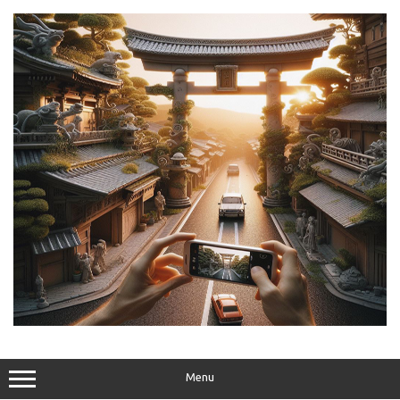
Skip
to
content
Menu