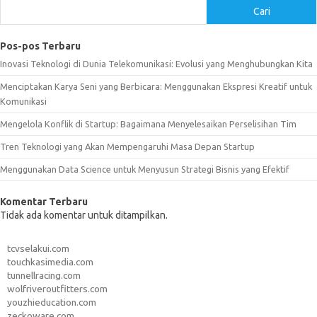
Cari
Pos-pos Terbaru
Inovasi Teknologi di Dunia Telekomunikasi: Evolusi yang Menghubungkan Kita
Menciptakan Karya Seni yang Berbicara: Menggunakan Ekspresi Kreatif untuk
Komunikasi
Mengelola Konflik di Startup: Bagaimana Menyelesaikan Perselisihan Tim
Tren Teknologi yang Akan Mempengaruhi Masa Depan Startup
Menggunakan Data Science untuk Menyusun Strategi Bisnis yang Efektif
Komentar Terbaru
Tidak ada komentar untuk ditampilkan.
tcvselakui.com
touchkasimedia.com
tunnellracing.com
wolfriveroutfitters.com
youzhieducation.com
zeckoware.com