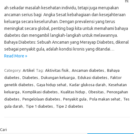
nl
ah sekadar masalah kesehatan individu, tetapi juga merupakan
ancaman serius bagi Angka Sesat kebahagiaan dan kesejahteraan
keluarga secara keseluruhan. Dengan prevalensi yang terus
meningkat secara global, penting bagi kita untuk memahami bahaya
diabetes dan mengambil langkah-langkah untuk melawannya.
Bahaya Diabetes: Sebuah Ancaman yang Merayap Diabetes, dikenal
sebagai penyakit gula, adalah kondisi kronis yang ditandai…
Read More »
Category:
Artikel
Tag:
Aktivitas fisik
,
Ancaman diabetes
,
Bahaya
diabetes
,
Diabetes
,
Dukungan keluarga
,
Edukasi diabetes
,
Faktor
genetik diabetes
,
Gaya hidup sehat
,
Kadar glukosa darah
,
Kesehatan
keluarga
,
Komplikasi diabetes
,
Kualitas hidup
,
Obesitas
,
Pencegahan
diabetes
,
Pengelolaan diabetes
,
Penyakit gula
,
Pola makan sehat
,
Tes
gula darah
,
Tipe 1 diabetes
,
Tipe 2 diabetes
Cari