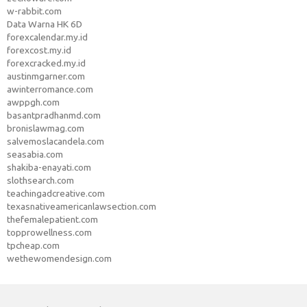
w-rabbit.com
Data Warna HK 6D
forexcalendar.my.id
forexcost.my.id
forexcracked.my.id
austinmgarner.com
awinterromance.com
awppgh.com
basantpradhanmd.com
bronislawmag.com
salvemoslacandela.com
seasabia.com
shakiba-enayati.com
slothsearch.com
teachingadcreative.com
texasnativeamericanlawsection.com
thefemalepatient.com
topprowellness.com
tpcheap.com
wethewomendesign.com