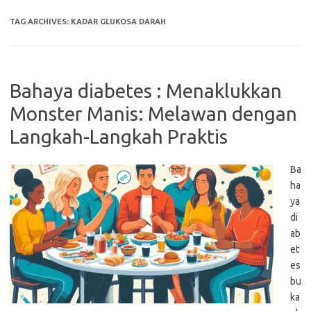
TAG ARCHIVES:
KADAR GLUKOSA DARAH
Bahaya diabetes : Menaklukkan
Monster Manis: Melawan dengan
Langkah-Langkah Praktis
Ba
ha
ya
di
ab
et
es
bu
ka