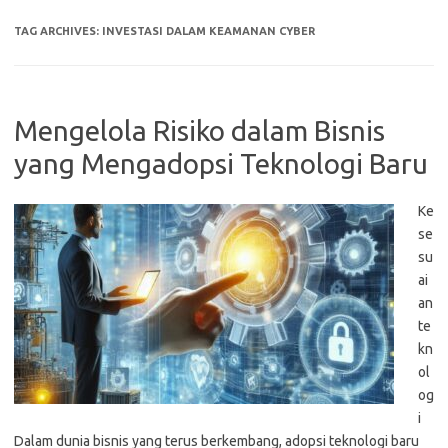
TAG ARCHIVES:
INVESTASI DALAM KEAMANAN CYBER
Mengelola Risiko dalam Bisnis
yang Mengadopsi Teknologi Baru
Ke
se
su
ai
an
te
kn
ol
og
i
Dalam dunia bisnis yang terus berkembang, adopsi teknologi baru