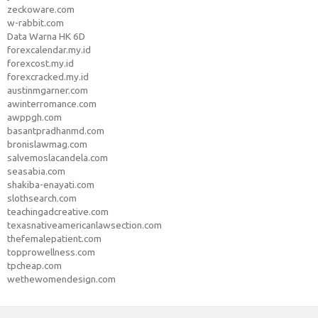
zeckoware.com
w-rabbit.com
Data Warna HK 6D
forexcalendar.my.id
forexcost.my.id
forexcracked.my.id
austinmgarner.com
awinterromance.com
awppgh.com
basantpradhanmd.com
bronislawmag.com
salvemoslacandela.com
seasabia.com
shakiba-enayati.com
slothsearch.com
teachingadcreative.com
texasnativeamericanlawsection.com
thefemalepatient.com
topprowellness.com
tpcheap.com
wethewomendesign.com