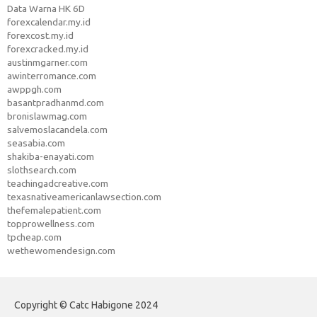
Data Warna HK 6D
forexcalendar.my.id
forexcost.my.id
forexcracked.my.id
austinmgarner.com
awinterromance.com
awppgh.com
basantpradhanmd.com
bronislawmag.com
salvemoslacandela.com
seasabia.com
shakiba-enayati.com
slothsearch.com
teachingadcreative.com
texasnativeamericanlawsection.com
thefemalepatient.com
topprowellness.com
tpcheap.com
wethewomendesign.com
Copyright © Catc Habigone 2024