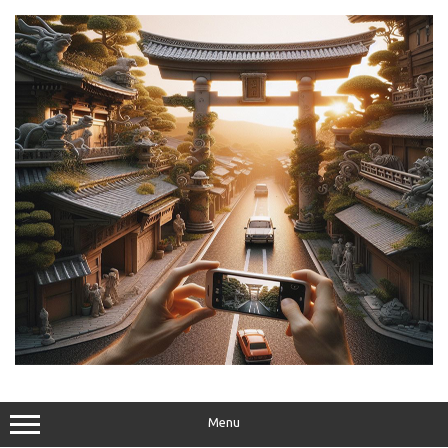
Skip
to
content
Menu