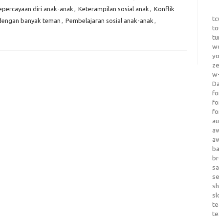
epercayaan diri anak-anak
,
Keterampilan sosial anak
,
Konflik
tc
dengan banyak teman
,
Pembelajaran sosial anak-anak
,
to
tu
wo
yo
z
w-
D
fo
fo
fo
au
a
a
b
b
sa
s
sh
sl
te
te