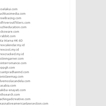
vselakui.com
uchkasimedia.com
nnellracing.com
lfriveroutfitters.com
uzhieducation.com
eckoware.com
rabbit.com
ata Warna HK 6D
rexcalendar.my.id
rexcost.my.id
rexcracked.my.id
stinmgarner.com
winterromance.com
wppgh.com
asantpradhanmd.com
ronislawmag.com
lvemoslacandela.com
easabia.com
akiba-enayati.com
othsearch.com
achingadcreative.com
xasnativeamericanlawsection.com