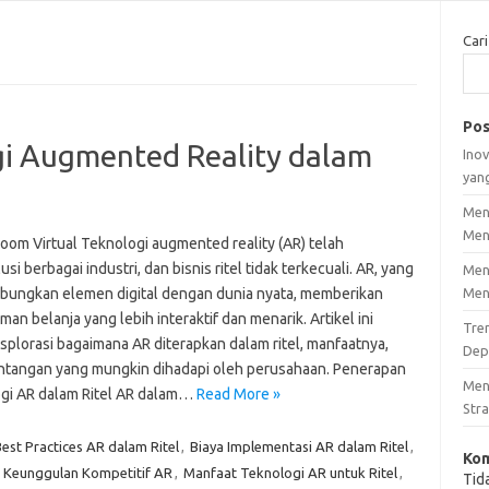
Cari
Pos
i Augmented Reality dalam
Inov
yan
Men
Men
Room Virtual Teknologi augmented reality (AR) telah
si berbagai industri, dan bisnis ritel tidak terkecuali. AR, yang
Men
ungkan elemen digital dengan dunia nyata, memberikan
Men
an belanja yang lebih interaktif dan menarik. Artikel ini
Tre
plorasi bagaimana AR diterapkan dalam ritel, manfaatnya,
Dep
antangan yang mungkin dihadapi oleh perusahaan. Penerapan
Men
gi AR dalam Ritel AR dalam…
Read More »
Stra
est Practices AR dalam Ritel
,
Biaya Implementasi AR dalam Ritel
,
Kom
,
Keunggulan Kompetitif AR
,
Manfaat Teknologi AR untuk Ritel
,
Tid