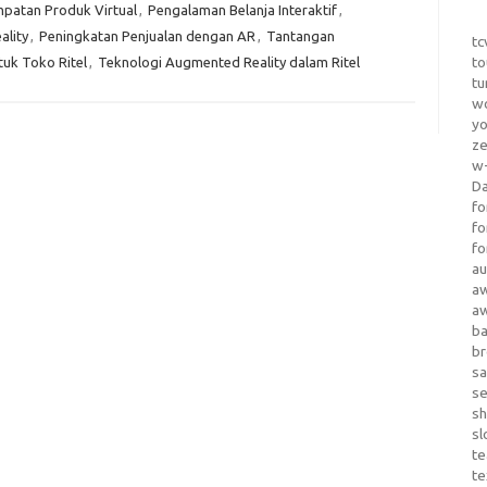
patan Produk Virtual
,
Pengalaman Belanja Interaktif
,
lity
,
Peningkatan Penjualan dengan AR
,
Tantangan
tc
to
uk Toko Ritel
,
Teknologi Augmented Reality dalam Ritel
tu
wo
yo
z
w-
D
fo
fo
fo
au
a
a
b
b
sa
s
sh
sl
te
te