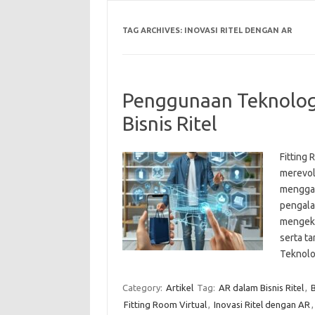
TAG ARCHIVES:
INOVASI RITEL DENGAN AR
Penggunaan Teknolog
Bisnis Ritel
Fitting 
merevolu
menggab
pengalam
mengeks
serta t
Teknolo
Category:
Artikel
Tag:
AR dalam Bisnis Ritel
,
B
Fitting Room Virtual
,
Inovasi Ritel dengan AR