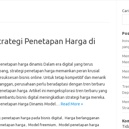
Cari
Pos
trategi Penetapan Harga di
Inov
yan
Men
Men
enetapan harga dinamis Dalam era digital yang terus
ang, strategi penetapan harga memainkan peran krusial
Men
esuksesan bisnis online. Untuk tetap kompetitif dan menarik
Men
langgan, perusahaan perlu beradaptasi dengan tren terbaru
Tre
enetapan harga. Artikel ini mengeksplorasi tren terbaru yang
Dep
embantu bisnis digital meningkatkan strategi harga mereka.
Men
Penetapan Harga Dinamis Model…
Read More »
Stra
penetapan harga pada bisnis digital
,
Harga berlangganan
Kom
enetapan harga
,
Model freemium
,
Model penetapan harga
Tid