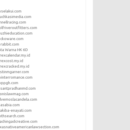
vselakui.com
uchkasimedia.com
nnellracing.com
lfriveroutfitters.com
uzhieducation.com
eckoware.com
rabbit.com
ata Warna HK 6D
rexcalendar.my.id
rexcost.my.id
rexcracked.my.id
stinmgarner.com
winterromance.com
wppgh.com
asantpradhanmd.com
ronislawmag.com
lvemoslacandela.com
easabia.com
akiba-enayati.com
othsearch.com
achingadcreative.com
xasnativeamericanlawsection.com