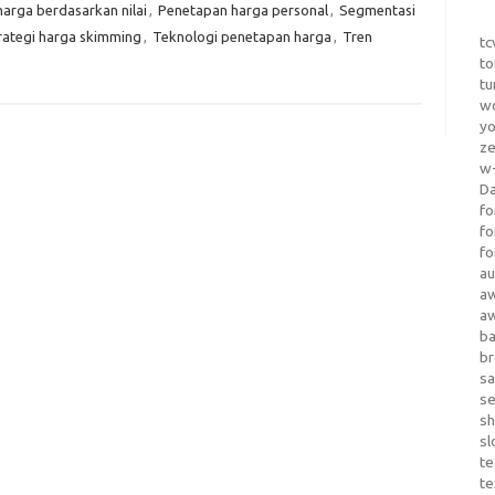
arga berdasarkan nilai
,
Penetapan harga personal
,
Segmentasi
rategi harga skimming
,
Teknologi penetapan harga
,
Tren
tc
to
tu
wo
yo
z
w-
D
fo
fo
fo
au
a
a
b
b
sa
s
sh
sl
te
te