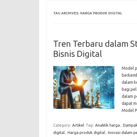
TAG ARCHIVES:
HARGA PRODUK DIGITAL
Tren Terbaru dalam S
Bisnis Digital
Model p
berkemb
dalam k
bagi pe
dalam p
dapat m
Model 
Category:
Artikel
Tag:
Analitik harga
,
Dampak 
digital
,
Harga produk digital
,
Inovasi dalam p