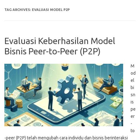
TAG ARCHIVES:
EVALUASI MODEL P2P
Evaluasi Keberhasilan Model
Bisnis Peer-to-Peer (P2P)
M
od
el
bi
sn
is
pe
er
-
to
-peer (P2P) telah mengubah cara individu dan bisnis berinteraksi