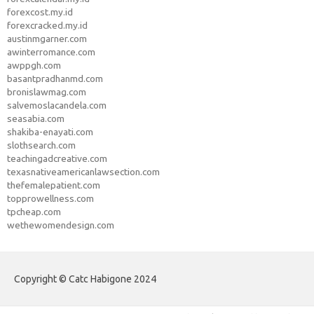
forexcost.my.id
forexcracked.my.id
austinmgarner.com
awinterromance.com
awppgh.com
basantpradhanmd.com
bronislawmag.com
salvemoslacandela.com
seasabia.com
shakiba-enayati.com
slothsearch.com
teachingadcreative.com
texasnativeamericanlawsection.com
thefemalepatient.com
topprowellness.com
tpcheap.com
wethewomendesign.com
Copyright © Catc Habigone 2024