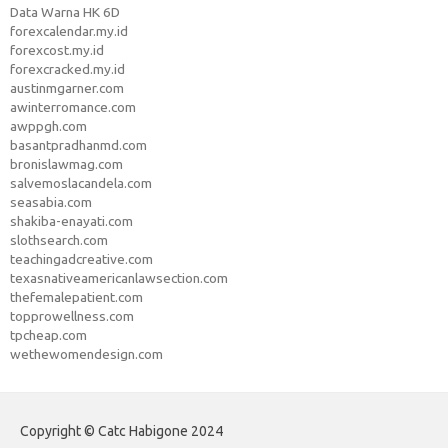
Data Warna HK 6D
forexcalendar.my.id
forexcost.my.id
forexcracked.my.id
austinmgarner.com
awinterromance.com
awppgh.com
basantpradhanmd.com
bronislawmag.com
salvemoslacandela.com
seasabia.com
shakiba-enayati.com
slothsearch.com
teachingadcreative.com
texasnativeamericanlawsection.com
thefemalepatient.com
topprowellness.com
tpcheap.com
wethewomendesign.com
Copyright © Catc Habigone 2024