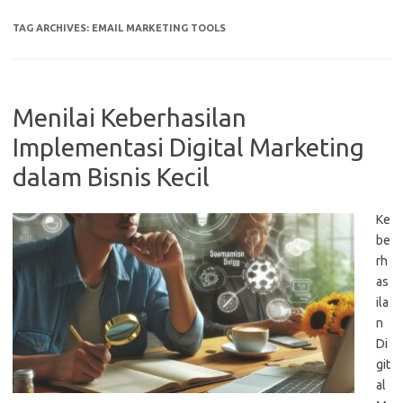
TAG ARCHIVES:
EMAIL MARKETING TOOLS
Menilai Keberhasilan
Implementasi Digital Marketing
dalam Bisnis Kecil
Ke
be
rh
as
ila
n
Di
git
al