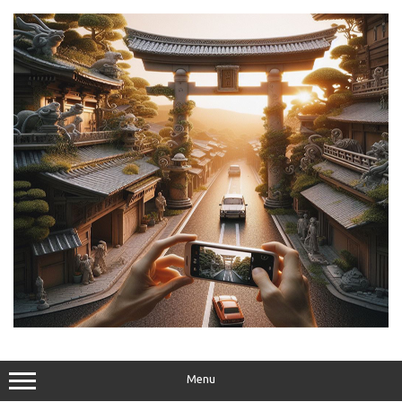
Skip
to
content
Menu