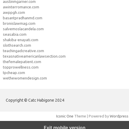
austinmgarner.com
awinterromance.com
awppgh.com
basantpradhanmd.com
bronislawmag.com
salvemoslacandela.com
seasabia.com
shakiba-enayati.com
slothsearch.com
teachingadcreative.com
texasnativeamericanlawsection.com
thefemalepatient.com
topprowellness.com
tpcheap.com
wethewomendesign.com
Copyright © Catc Habigone 2024
Iconic One
Theme | Powered by
Wordpress
Exit mobile version