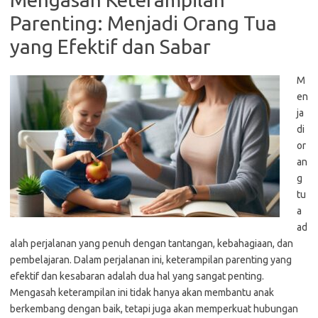
Parenting: Menjadi Orang Tua
yang Efektif dan Sabar
M
en
ja
di
or
an
g
tu
a
ad
alah perjalanan yang penuh dengan tantangan, kebahagiaan, dan
pembelajaran. Dalam perjalanan ini, keterampilan parenting yang
efektif dan kesabaran adalah dua hal yang sangat penting.
Mengasah keterampilan ini tidak hanya akan membantu anak
berkembang dengan baik, tetapi juga akan memperkuat hubungan