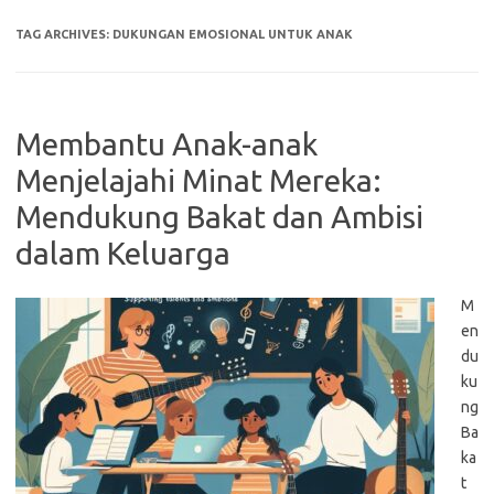
TAG ARCHIVES:
DUKUNGAN EMOSIONAL UNTUK ANAK
Membantu Anak-anak
Menjelajahi Minat Mereka:
Mendukung Bakat dan Ambisi
dalam Keluarga
M
en
du
ku
ng
Ba
ka
t