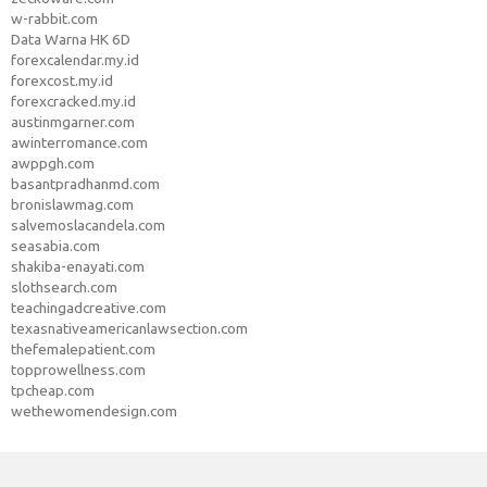
w-rabbit.com
Data Warna HK 6D
forexcalendar.my.id
forexcost.my.id
forexcracked.my.id
austinmgarner.com
awinterromance.com
awppgh.com
basantpradhanmd.com
bronislawmag.com
salvemoslacandela.com
seasabia.com
shakiba-enayati.com
slothsearch.com
teachingadcreative.com
texasnativeamericanlawsection.com
thefemalepatient.com
topprowellness.com
tpcheap.com
wethewomendesign.com