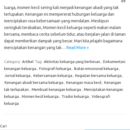
ke
luarga, momen kecil sering kali menjadi kenangan abadi yang tak
terlupakan. Kenangan ini mempererat hubungan keluarga dan
menciptakan rasa kebersamaan yang mendalam. Meskipun
seringkali terabaikan, Momen kecil keluarga seperti makan malam
bersama, membaca cerita sebelum tidur, atau berjalan-jalan di taman
dapat memberikan dampak yang besar. Mari kita jelajahi bagaimana
menciptakan kenangan yang tak…
Read More »
Category:
Artikel
Tag:
Aktivitas keluarga yang berkesan
,
Dokumentasi
kenangan keluarga
,
Fotografi keluarga
,
Ikatan emosional keluarga
,
Jurnal keluarga
,
Kebersamaan keluarga
,
Kegiatan bersama keluarga
,
Kenangan abadi bersama keluarga
,
Kenangan masa kecil
,
Kenangan
tak terlupakan
,
Membuat kenangan keluarga
,
Menciptakan kenangan
keluarga
,
Momen kecil keluarga
,
Tradisi keluarga
,
Videografi
keluarga
Cari