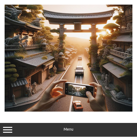
Skip
to
content
Menu