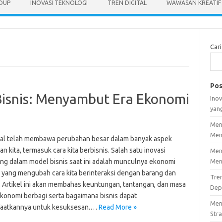
IDUP
INOVASI TEKNOLOGI
TREN DIGITAL
WAWASAN KREATIF
Cari
Pos
Bisnis: Menyambut Era Ekonomi
Inov
yan
Men
Men
ital telah membawa perubahan besar dalam banyak aspek
n kita, termasuk cara kita berbisnis. Salah satu inovasi
Men
ing dalam model bisnis saat ini adalah munculnya ekonomi
Men
, yang mengubah cara kita berinteraksi dengan barang dan
Tre
. Artikel ini akan membahas keuntungan, tantangan, dan masa
Dep
konomi berbagi serta bagaimana bisnis dapat
Men
aatkannya untuk kesuksesan.…
Read More »
Stra