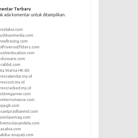
entar Terbaru
ak ada komentar untuk ditampilkan.
vselakui.com
uchkasimedia.com
nnellracing.com
lfriveroutfitters.com
uzhieducation.com
eckoware.com
rabbit.com
ata Warna HK 6D
rexcalendar.my.id
rexcost.my.id
rexcracked.my.id
stinmgarner.com
winterromance.com
wppgh.com
asantpradhanmd.com
ronislawmag.com
lvemoslacandela.com
easabia.com
akiba-enayati.com