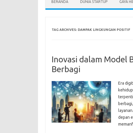
BERANDA
DUNIA STARTUP
GAYA H
TAG ARCHIVES:
DAMPAK LINGKUNGAN POSITIF
Inovasi dalam Model 
Berbagi
Era dig
kehidupa
terpent
berbagi
layanan
depan e
memanf