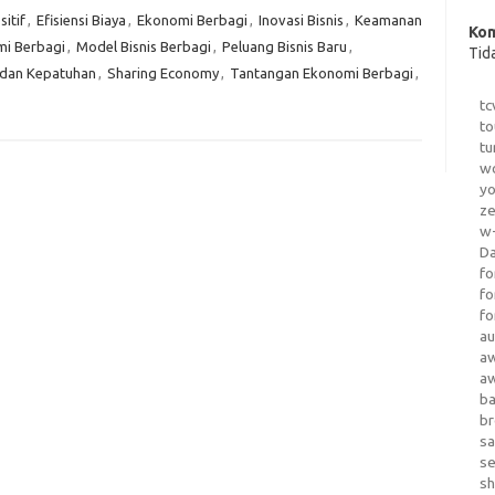
itif
,
Efisiensi Biaya
,
Ekonomi Berbagi
,
Inovasi Bisnis
,
Keamanan
Kom
i Berbagi
,
Model Bisnis Berbagi
,
Peluang Bisnis Baru
,
Tid
 dan Kepatuhan
,
Sharing Economy
,
Tantangan Ekonomi Berbagi
,
tc
to
tu
wo
yo
z
w-
D
fo
fo
fo
au
a
a
b
b
sa
s
sh