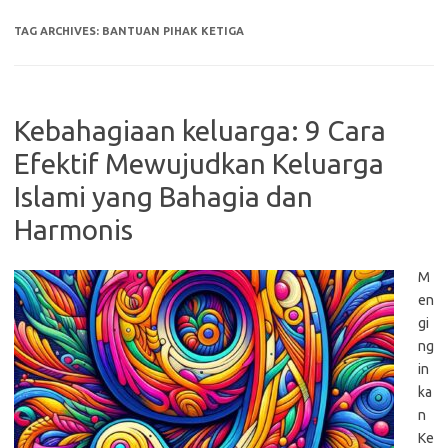
TAG ARCHIVES:
BANTUAN PIHAK KETIGA
Kebahagiaan keluarga: 9 Cara
Efektif Mewujudkan Keluarga
Islami yang Bahagia dan
Harmonis
M
en
gi
ng
in
ka
n
Ke