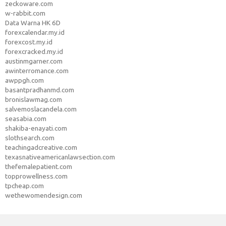
zeckoware.com
w-rabbit.com
Data Warna HK 6D
forexcalendar.my.id
forexcost.my.id
forexcracked.my.id
austinmgarner.com
awinterromance.com
awppgh.com
basantpradhanmd.com
bronislawmag.com
salvemoslacandela.com
seasabia.com
shakiba-enayati.com
slothsearch.com
teachingadcreative.com
texasnativeamericanlawsection.com
thefemalepatient.com
topprowellness.com
tpcheap.com
wethewomendesign.com