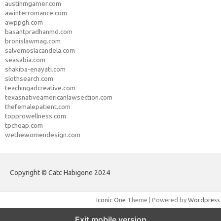
austinmgarner.com
awinterromance.com
awppgh.com
basantpradhanmd.com
bronislawmag.com
salvemoslacandela.com
seasabia.com
shakiba-enayati.com
slothsearch.com
teachingadcreative.com
texasnativeamericanlawsection.com
thefemalepatient.com
topprowellness.com
tpcheap.com
wethewomendesign.com
Copyright © Catc Habigone 2024
Iconic One
Theme | Powered by
Wordpress
Exit mobile version