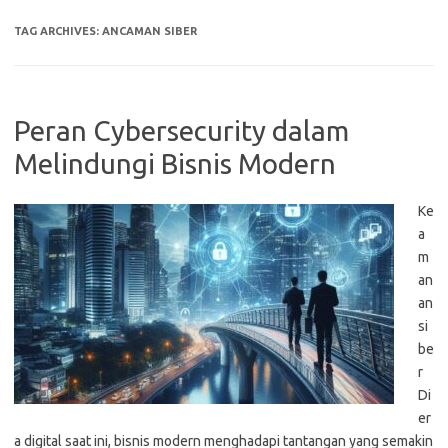
TAG ARCHIVES:
ANCAMAN SIBER
Peran Cybersecurity dalam
Melindungi Bisnis Modern
Ke
a
m
an
an
si
be
r
Di
er
a digital saat ini, bisnis modern menghadapi tantangan yang semakin