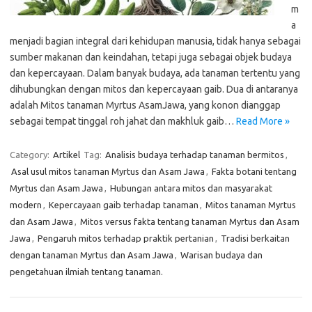
m
a
menjadi bagian integral dari kehidupan manusia, tidak hanya sebagai
sumber makanan dan keindahan, tetapi juga sebagai objek budaya
dan kepercayaan. Dalam banyak budaya, ada tanaman tertentu yang
dihubungkan dengan mitos dan kepercayaan gaib. Dua di antaranya
adalah Mitos tanaman Myrtus AsamJawa, yang konon dianggap
sebagai tempat tinggal roh jahat dan makhluk gaib…
Read More »
Category:
Artikel
Tag:
Analisis budaya terhadap tanaman bermitos
,
Asal usul mitos tanaman Myrtus dan Asam Jawa
,
Fakta botani tentang
Myrtus dan Asam Jawa
,
Hubungan antara mitos dan masyarakat
modern
,
Kepercayaan gaib terhadap tanaman
,
Mitos tanaman Myrtus
dan Asam Jawa
,
Mitos versus fakta tentang tanaman Myrtus dan Asam
Jawa
,
Pengaruh mitos terhadap praktik pertanian
,
Tradisi berkaitan
dengan tanaman Myrtus dan Asam Jawa
,
Warisan budaya dan
pengetahuan ilmiah tentang tanaman.