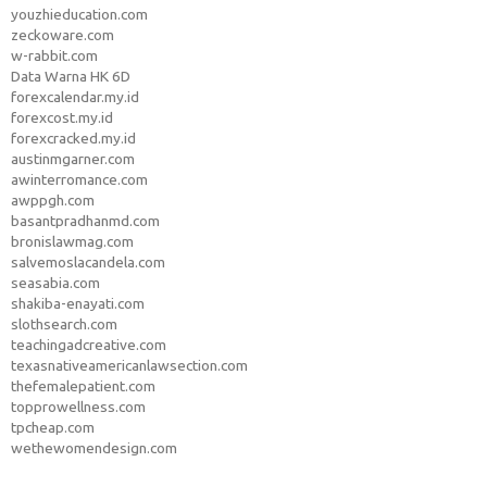
youzhieducation.com
zeckoware.com
w-rabbit.com
Data Warna HK 6D
forexcalendar.my.id
forexcost.my.id
forexcracked.my.id
austinmgarner.com
awinterromance.com
awppgh.com
basantpradhanmd.com
bronislawmag.com
salvemoslacandela.com
seasabia.com
shakiba-enayati.com
slothsearch.com
teachingadcreative.com
texasnativeamericanlawsection.com
thefemalepatient.com
topprowellness.com
tpcheap.com
wethewomendesign.com