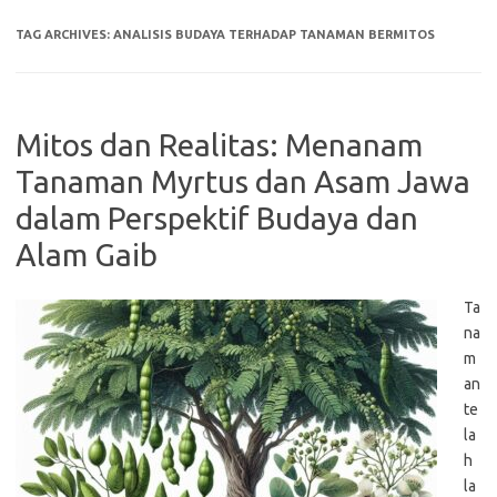
TAG ARCHIVES:
ANALISIS BUDAYA TERHADAP TANAMAN BERMITOS
Mitos dan Realitas: Menanam
Tanaman Myrtus dan Asam Jawa
dalam Perspektif Budaya dan
Alam Gaib
Ta
na
m
an
te
la
h
la