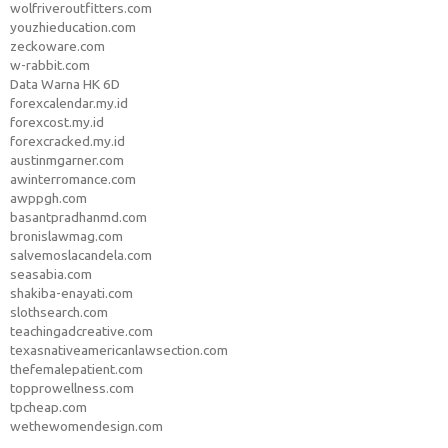
wolfriveroutfitters.com
youzhieducation.com
zeckoware.com
w-rabbit.com
Data Warna HK 6D
forexcalendar.my.id
forexcost.my.id
forexcracked.my.id
austinmgarner.com
awinterromance.com
awppgh.com
basantpradhanmd.com
bronislawmag.com
salvemoslacandela.com
seasabia.com
shakiba-enayati.com
slothsearch.com
teachingadcreative.com
texasnativeamericanlawsection.com
thefemalepatient.com
topprowellness.com
tpcheap.com
wethewomendesign.com