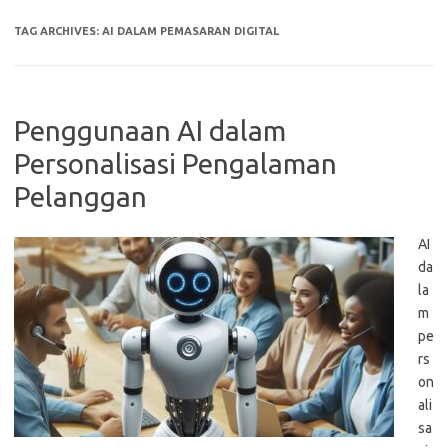
TAG ARCHIVES:
AI DALAM PEMASARAN DIGITAL
Penggunaan AI dalam
Personalisasi Pengalaman
Pelanggan
AI
da
la
m
pe
rs
on
ali
sa