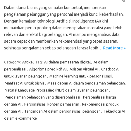
si
Dalam dunia bisnis yang semakin kompetitif, memberikan
pengalaman pelanggan yang personal menjadi kunci keberhasilan.
Dengan kemajuan teknologi, Artificial Intelligence (AI) kini
memainkan peran penting dalam menciptakan interaksi yang lebih
relevan dan efektif bagi pelanggan. AI mampu menganalisis data
secara cepat dan memberikan rekomendasi yang tepat sasaran,
sehingga pengalaman setiap pelanggan terasa lebih…
Read More »
Category:
Artikel
Tag:
AI dalam pemasaran digital
,
AI dalam
personalisasi
,
Algoritma prediktif AI
,
Asisten virtual AI
,
Chatbot AI
untuk layanan pelanggan
,
Machine learning untuk personalisasi
,
Manfaat AI untuk bisnis
,
Masa depan AI dalam pengalaman pelanggan
,
Natural Language Processing (NLP) dalam layanan pelanggan
,
Pengalaman pelanggan yang dipersonalisasi
,
Personalisasi harga
dengan AI
,
Personalisasi konten pemasaran
,
Rekomendasi produk
dengan AI
,
Tantangan AI dalam personalisasi pelanggan
,
Teknologi AI
dalam e-commerce