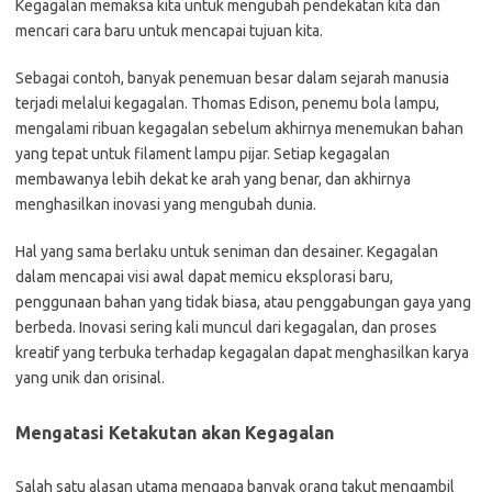
Kegagalan memaksa kita untuk mengubah pendekatan kita dan
mencari cara baru untuk mencapai tujuan kita.
Sebagai contoh, banyak penemuan besar dalam sejarah manusia
terjadi melalui kegagalan. Thomas Edison, penemu bola lampu,
mengalami ribuan kegagalan sebelum akhirnya menemukan bahan
yang tepat untuk filament lampu pijar. Setiap kegagalan
membawanya lebih dekat ke arah yang benar, dan akhirnya
menghasilkan inovasi yang mengubah dunia.
Hal yang sama berlaku untuk seniman dan desainer. Kegagalan
dalam mencapai visi awal dapat memicu eksplorasi baru,
penggunaan bahan yang tidak biasa, atau penggabungan gaya yang
berbeda. Inovasi sering kali muncul dari kegagalan, dan proses
kreatif yang terbuka terhadap kegagalan dapat menghasilkan karya
yang unik dan orisinal.
Mengatasi Ketakutan akan Kegagalan
Salah satu alasan utama mengapa banyak orang takut mengambil