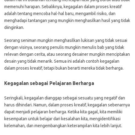
memenuhi harapan. Sebaliknya, kegagalan dalam proses kreatif
adalah tentang mencoba hal-hal baru, mengambil risiko, dan
menghadapi tantangan yang mungkin menghasilkan hasil yang tidak
diinginkan.
Seorang seniman mungkin menghasilkan lukisan yang tidak sesuai
dengan visinya, seorang penulis mungkin menulis bab yang tidak
relevan dengan cerita, atau seorang desainer mungkin menciptakan
desain yang tidak menarik. Semua ini adalah contoh kegagalan
dalam proses kreatif, tetapi bukan berarti mereka tidak berharga.
Kegagalan sebagai Pelajaran Berharga
Seringkali, kegagalan dianggap sebagai sesuatu yang negatif dan
harus dihindari. Namun, dalam proses kreatif, kegagalan sebenarnya
dapat menjadi pelajaran berharga. Ketika kita gagal, kita memiliki
kesempatan untuk belajar dari kesalahan kita, mengidentifikasi
kelemahan, dan mengembangkan keterampilan kita lebih lanjut.