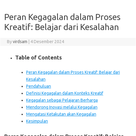
Peran Kegagalan dalam Proses
Kreatif: Belajar dari Kesalahan
By
virdsam
|
4 Desember 2024
Table of Contents
Peran Kegagalan dalam Proses Kreatif: Belajar dari
Kesalahan
Pendahuluan
Definisi Kegagalan dalam Konteks Kreatif
Kegagalan sebagai Pelajaran Berharga
Mendorong Inovasi melalui Kegagalan
Mengatasi Ketakutan akan Kegagalan
Kesimpulan