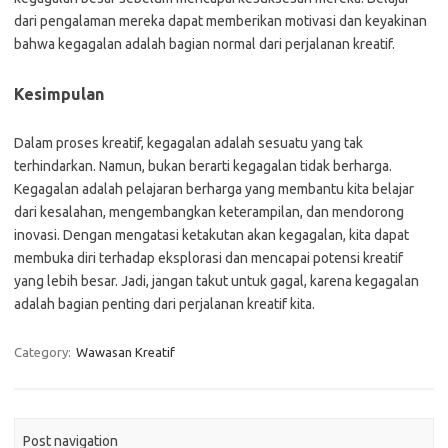
dari pengalaman mereka dapat memberikan motivasi dan keyakinan
bahwa kegagalan adalah bagian normal dari perjalanan kreatif.
Kesimpulan
Dalam proses kreatif, kegagalan adalah sesuatu yang tak
terhindarkan. Namun, bukan berarti kegagalan tidak berharga.
Kegagalan adalah pelajaran berharga yang membantu kita belajar
dari kesalahan, mengembangkan keterampilan, dan mendorong
inovasi. Dengan mengatasi ketakutan akan kegagalan, kita dapat
membuka diri terhadap eksplorasi dan mencapai potensi kreatif
yang lebih besar. Jadi, jangan takut untuk gagal, karena kegagalan
adalah bagian penting dari perjalanan kreatif kita.
Category:
Wawasan Kreatif
Post navigation