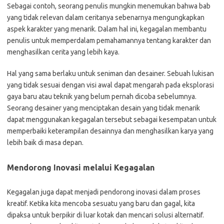
Sebagai contoh, seorang penulis mungkin menemukan bahwa bab
yang tidak relevan dalam ceritanya sebenarnya mengungkapkan
aspek karakter yang menarik. Dalam hal ini, kegagalan membantu
penulis untuk memperdalam pemahamannya tentang karakter dan
menghasilkan cerita yang lebih kaya.
Hal yang sama berlaku untuk seniman dan desainer. Sebuah lukisan
yang tidak sesuai dengan visi awal dapat mengarah pada eksplorasi
gaya baru atau teknik yang belum pernah dicoba sebelumnya.
Seorang desainer yang menciptakan desain yang tidak menarik
dapat menggunakan kegagalan tersebut sebagai kesempatan untuk
memperbaiki keterampilan desainnya dan menghasilkan karya yang
lebih baik di masa depan.
Mendorong Inovasi melalui Kegagalan
Kegagalan juga dapat menjadi pendorong inovasi dalam proses
kreatif. Ketika kita mencoba sesuatu yang baru dan gagal, kita
dipaksa untuk berpikir di luar kotak dan mencari solusi alternatif.