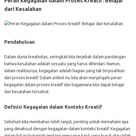
Peran Kegagalan dalam Proses Kreatif: Belajar
dari Kesalahan
Pendahuluan
Dalam dunia kreativitas, seringkali kita terjebak dalam pandangan
bahwa kesalahan adalah sesuatu yang harus dihindari. Namun,
dalam realitasnya, kegagalan adalah bagian yang tak terpisahkan
dari proses kreatif. Dalam artikel ini, kita akan menjelajahi peran
kegagalan dalam proses kreatif dan bagaimana kita dapat belajar
dari kesalahan tersebut.
Definisi Kegagalan dalam Konteks Kreatif
Sebelum kita membahas lebih lanjut, penting untuk memahami apa
yang dimaksud dengan kegagalan dalam konteks kreatif. Kegagalan
dalam hal ini bukanlah tentang mencapai hasil yang buruk atau tidak