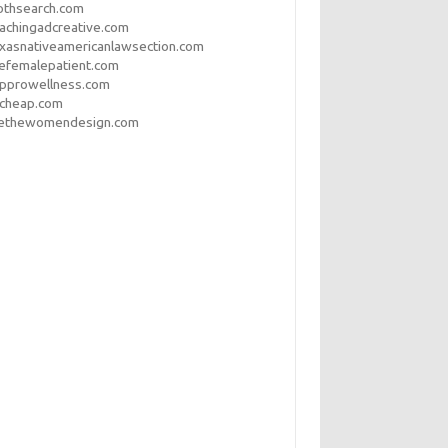
othsearch.com
achingadcreative.com
xasnativeamericanlawsection.com
efemalepatient.com
opprowellness.com
pcheap.com
ethewomendesign.com