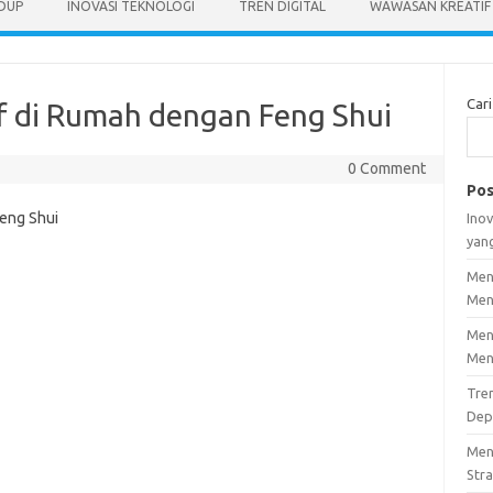
IDUP
INOVASI TEKNOLOGI
TREN DIGITAL
WAWASAN KREATIF
Cari
if di Rumah dengan Feng Shui
0 Comment
Pos
Inov
yan
Men
Men
Men
Men
Tre
Dep
Men
Stra