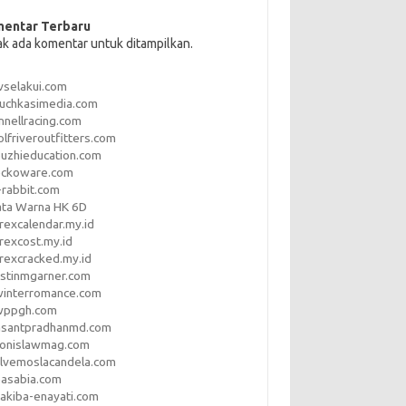
entar Terbaru
ak ada komentar untuk ditampilkan.
vselakui.com
uchkasimedia.com
nnellracing.com
lfriveroutfitters.com
uzhieducation.com
eckoware.com
rabbit.com
ata Warna HK 6D
rexcalendar.my.id
rexcost.my.id
rexcracked.my.id
stinmgarner.com
winterromance.com
wppgh.com
asantpradhanmd.com
ronislawmag.com
lvemoslacandela.com
easabia.com
akiba-enayati.com