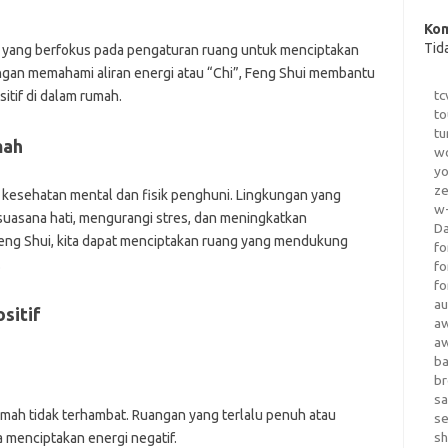
Kom
Tid
k yang berfokus pada pengaturan ruang untuk menciptakan
ngan memahami aliran energi atau “Chi”, Feng Shui membantu
tc
tif di dalam rumah.
to
tu
mah
wo
yo
z
k kesehatan mental dan fisik penghuni. Lingkungan yang
w-
 suasana hati, mengurangi stres, dan meningkatkan
D
Feng Shui, kita dapat menciptakan ruang yang mendukung
fo
.
fo
fo
au
sitif
a
a
b
b
sa
umah tidak terhambat. Ruangan yang terlalu penuh atau
s
sh
 menciptakan energi negatif.