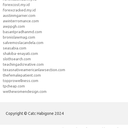
forexcost.my.id
forexcracked.my.id
austinmgarner.com
awinterromance.com
awppgh.com
basantpradhanmd.com
bronislawmag.com
salvemoslacandela.com
seasabia.com
shakiba-enayati.com
slothsearch.com
teachingadcreative.com
texasnativeamericanlawsection.com
thefemalepatient.com
topprowellness.com
tpcheap.com
wethewomendesign.com
Copyright © Catc Habigone 2024