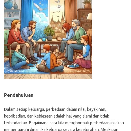
Pendahuluan
Dalam setiap keluarga, perbedaan dalam nilai, keyakinan,
kepribadian, dan kebiasaan adalah hal yang alami dan tidak
terhindarkan. Bagaimana cara kita menghormati perbedaan ini akan
memengaruhi dinamika keluarga secara keseluruhan. Meskipun