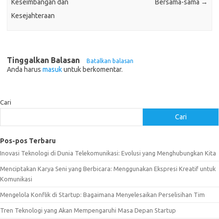
Keseimbangan dan
Bersama-sama
→
Kesejahteraan
Tinggalkan Balasan
Batalkan balasan
Anda harus
masuk
untuk berkomentar.
Cari
Cari
Pos-pos Terbaru
Inovasi Teknologi di Dunia Telekomunikasi: Evolusi yang Menghubungkan Kita
Menciptakan Karya Seni yang Berbicara: Menggunakan Ekspresi Kreatif untuk
Komunikasi
Mengelola Konflik di Startup: Bagaimana Menyelesaikan Perselisihan Tim
Tren Teknologi yang Akan Mempengaruhi Masa Depan Startup