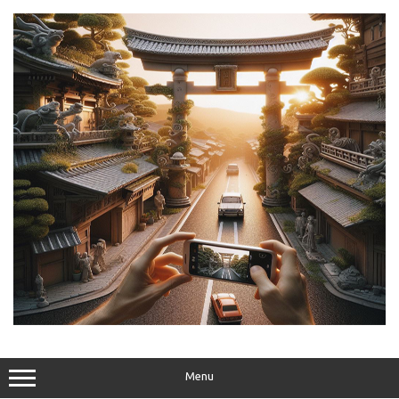
Skip
to
content
Menu