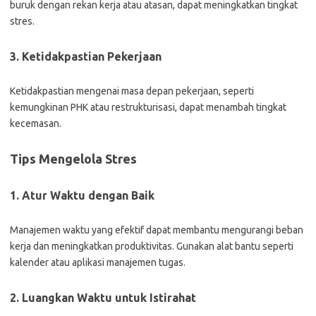
buruk dengan rekan kerja atau atasan, dapat meningkatkan tingkat
stres.
3. Ketidakpastian Pekerjaan
Ketidakpastian mengenai masa depan pekerjaan, seperti
kemungkinan PHK atau restrukturisasi, dapat menambah tingkat
kecemasan.
Tips Mengelola Stres
1. Atur Waktu dengan Baik
Manajemen waktu yang efektif dapat membantu mengurangi beban
kerja dan meningkatkan produktivitas. Gunakan alat bantu seperti
kalender atau aplikasi manajemen tugas.
2. Luangkan Waktu untuk Istirahat