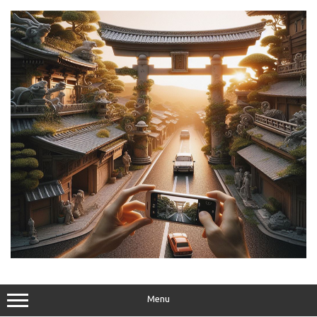
Skip
to
content
Menu