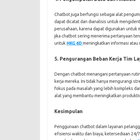
Chatbot juga berfungsi sebagai alat pengump
dapat dicatat dan dianalisis untuk mengidenti
perusahaan, karena dapat digunakan untuk 
jika chatbot sering menerima pertanyaan t
untuk
HKG 6D
meningkatkan informasi atau 
5.
Pengurangan Beban Kerja Tim La
Dengan chatbot menangani pertanyaan ruti
kerja mereka. Ini tidak hanya mengurangi st
fokus pada masalah yang lebih kompleks da
alat yang membantu meningkatkan produktiv
Kesimpulan
Penggunaan chatbot dalam layanan pelangga
efisiensi waktu dan biaya, ketersediaan 2