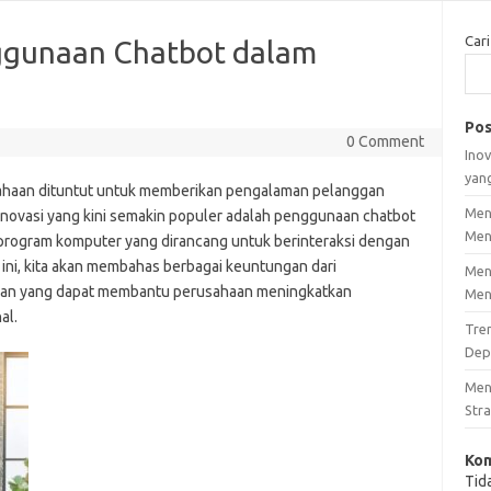
Cari
ggunaan Chatbot dalam
Pos
0 Comment
Inov
yan
usahaan dituntut untuk memberikan pengalaman pelanggan
Men
u inovasi yang kini semakin populer adalah penggunaan chatbot
Men
 program komputer yang dirancang untuk berinteraksi dengan
 ini, kita akan membahas berbagai keuntungan dari
Men
gan yang dapat membantu perusahaan meningkatkan
Men
al.
Tre
Dep
Men
Stra
Kom
Tid