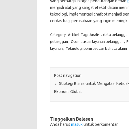
yang berharga, hingga pengurangan beban
menjadi alat yang sangat efektif dalam me
teknologi, implementasi chatbot menjadi se
cerdas bagi perusahaan yang ingin meningka
Category:
Artikel
Tag:
Analisis data pelangga
pelanggan
,
Otomatisasi layanan pelanggan
,
P
layanan
,
Teknologi pemrosesan bahasa alami
Post navigation
←
Strategi Bisnis untuk Mengatasi Ketida
Ekonomi Global
Tinggalkan Balasan
Anda harus
masuk
untuk berkomentar.