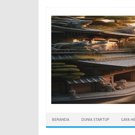
Skip
to
content
BERANDA
DUNIA STARTUP
GAYA H