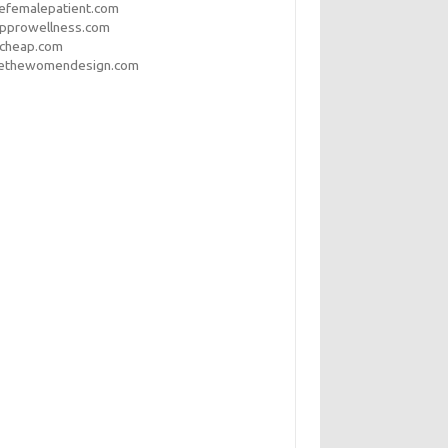
efemalepatient.com
opprowellness.com
pcheap.com
ethewomendesign.com