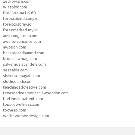
zeckoware.com
w-rabbit.com
Data Warna HK 6D
forexcalendar.my.id
forexcost.my.id
forexcracked.my.id
austinmgarner.com
awinterromance.com
awppgh.com
basantpradhanmd.com
bronislawmag.com
salvemoslacandela.com
seasabia.com
shakiba-enayati.com
slothsearch.com
teachingadcreative.com
texasnativeamericanlawsection.com
thefemalepatient.com
topprowellness.com
tpcheap.com
wethewomendesign.com