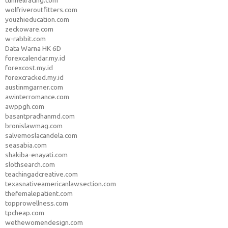
wolfriveroutfitters.com
youzhieducation.com
zeckoware.com
w-rabbit.com
Data Warna HK 6D
forexcalendar.my.id
forexcost.my.id
forexcracked.my.id
austinmgarner.com
awinterromance.com
awppgh.com
basantpradhanmd.com
bronislawmag.com
salvemoslacandela.com
seasabia.com
shakiba-enayati.com
slothsearch.com
teachingadcreative.com
texasnativeamericanlawsection.com
thefemalepatient.com
topprowellness.com
tpcheap.com
wethewomendesign.com