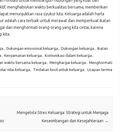
ah fondasi untuk membangun hubungan yang kuat dan
ktif, menghabiskan waktu berkualitas bersama, memberikan
apat menunjukkan rasa syukur kita. Keluarga adalah harta
kur adalah cara terbaik untuk merawat dan memperkuat ikatan
gai dan menghormati orang-orang yang kita cintai, karena
 kita.
ga
,
Dukungan emosional keluarga
,
Dukungan keluarga
,
Ikatan
a
,
Kenyamanan keluarga
,
Komunikasi dalam keluarga
,
n waktu bersama keluarga
,
Menghargai keluarga
,
Menghormati
nilai-nilai keluarga
,
Tindakan kecil untuk keluarga
,
Ucapan terima
Mengelola Stres Keluarga: Strategi untuk Menjaga
si
Keseimbangan dan Kesejahteraan
→