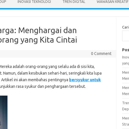
IDUP
INOVASI TEKNOLOGI
TREN DIGITAL
WAWASAN KREATIF
Cari
arga: Menghargai dan
ang yang Kita Cintai
Pos
0 Comment
Inov
yan
ereka adalah orang-orang yang selalu ada di sisi kita,
Men
 Namun, dalam kesibukan sehari-hari, seringkali kita lupa
Men
Artikel ini akan membahas pentingnya
bersyukur untuk
enunjukkan rasa syukur dan penghargaan tersebut.
Men
Men
Tre
Dep
Men
Stra