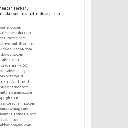
entar Terbaru
ak ada komentar untuk ditampilkan.
vselakui.com
uchkasimedia.com
nnellracing.com
lfriveroutfitters.com
uzhieducation.com
eckoware.com
rabbit.com
ata Warna HK 6D
rexcalendar.my.id
rexcost.my.id
rexcracked.my.id
stinmgarner.com
winterromance.com
wppgh.com
asantpradhanmd.com
ronislawmag.com
lvemoslacandela.com
easabia.com
akiba-enayati.com