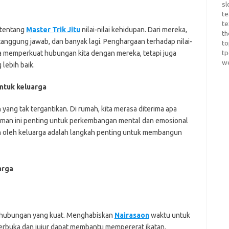
sl
te
te
 tentang
Master Trik Jitu
nilai-nilai kehidupan. Dari mereka,
th
, tanggung jawab, dan banyak lagi. Penghargaan terhadap nilai-
t
t
nya memperkuat hubungan kita dengan mereka, tetapi juga
w
lebih baik.
ntuk keluarga
ang tak tergantikan. Di rumah, kita merasa diterima apa
a aman ini penting untuk perkembangan mental dan emosional
n oleh keluarga adalah langkah penting untuk membangun
arga
 hubungan yang kuat. Menghabiskan
Nairasaon
waktu untuk
erbuka dan jujur dapat membantu mempererat ikatan.