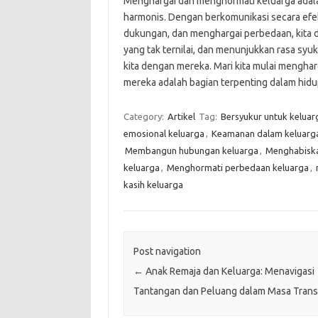
Menghargai dan menghormati keluarga adal
harmonis. Dengan berkomunikasi secara efe
dukungan, dan menghargai perbedaan, kita d
yang tak ternilai, dan menunjukkan rasa syu
kita dengan mereka. Mari kita mulai menghar
mereka adalah bagian terpenting dalam hidup
Category:
Artikel
Tag:
Bersyukur untuk keluar
emosional keluarga
,
Keamanan dalam keluarg
Membangun hubungan keluarga
,
Menghabiska
keluarga
,
Menghormati perbedaan keluarga
,
kasih keluarga
Post navigation
←
Anak Remaja dan Keluarga: Menavigasi
Tantangan dan Peluang dalam Masa Transi