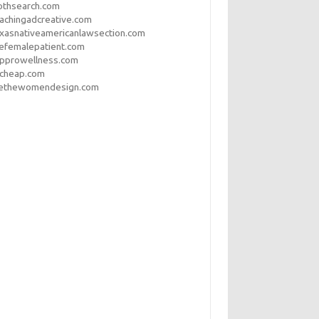
othsearch.com
achingadcreative.com
xasnativeamericanlawsection.com
efemalepatient.com
opprowellness.com
pcheap.com
ethewomendesign.com