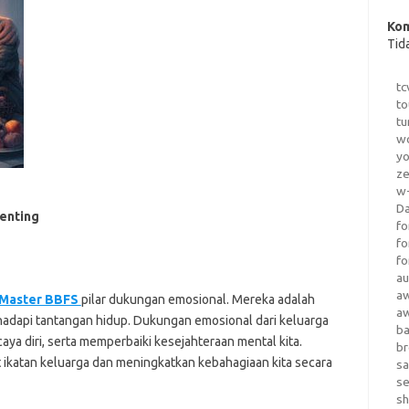
Kom
Tid
tc
to
tu
wo
yo
z
w-
D
enting
fo
fo
fo
au
a
Master BBFS
pilar dukungan emosional. Mereka adalah
a
adapi tantangan hidup. Dukungan emosional dari keluarga
b
ya diri, serta memperbaiki kesejahteraan mental kita.
b
ikatan keluarga dan meningkatkan kebahagiaan kita secara
sa
s
sh