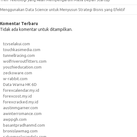
Menggunakan Data Science untuk Menyusun Strategi Bisnis yang Efektif
Komentar Terbaru
Tidak ada komentar untuk ditampilkan.
tcvselakui.com
touchkasimedia.com
tunnellracing.com
wolfriveroutfitters.com
youzhieducation.com
zeckoware.com
w-rabbit.com
Data Warna HK 6D
forexcalendar.my.id
forexcost.my.id
forexcracked.my.id
austinmgarner.com
awinterromance.com
awppgh.com
basantpradhanmd.com
bronislawmag.com
salvemoslacandela.com