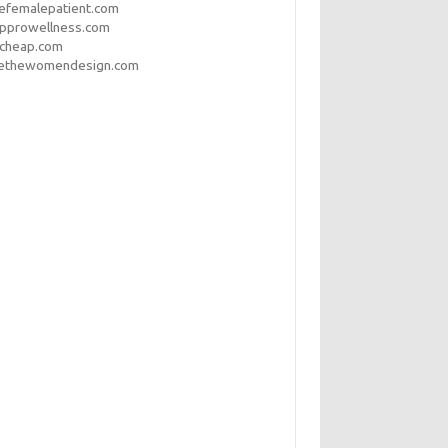
efemalepatient.com
opprowellness.com
pcheap.com
ethewomendesign.com