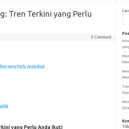
Cari
g: Tren Terkini yang Perlu
Pos
0 Comment
Inov
yan
Men
Men
kini yang Perlu Anda Ikuti
Men
Men
Tre
Dep
Men
litik
Stra
Kom
kini yang Perlu Anda Ikuti
Tid