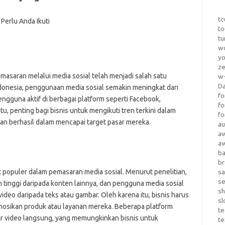
tc
to
tu
wo
yo
z
masaran melalui media sosial telah menjadi salah satu
w-
D
Indonesia, penggunaan media sosial semakin meningkat dari
fo
engguna aktif di berbagai platform seperti Facebook,
fo
itu, penting bagi bisnis untuk mengikuti tren terkini dalam
fo
an berhasil dalam mencapai target pasar mereka.
au
a
a
b
b
t populer dalam pemasaran media sosial. Menurut penelitian,
sa
s
ih tinggi daripada konten lainnya, dan pengguna media sosial
sh
ideo daripada teks atau gambar. Oleh karena itu, bisnis harus
sl
sikan produk atau layanan mereka. Beberapa platform
te
ur video langsung, yang memungkinkan bisnis untuk
te