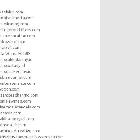
vselakui.com
uchkasimedia.com
nnellracing.com
lfriveroutfitters.com
uzhieducation.com
eckoware.com
rabbit.com
ata Warna HK 6D
rexcalendar.my.id
rexcost.my.id
rexcracked.my.id
stinmgarner.com
winterromance.com
wppgh.com
asantpradhanmd.com
ronislawmag.com
lvemoslacandela.com
easabia.com
akiba-enayati.com
othsearch.com
achingadcreative.com
xasnativeamericanlawsection.com