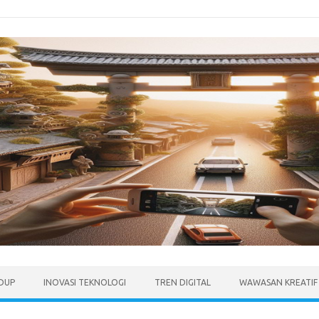
IDUP
INOVASI TEKNOLOGI
TREN DIGITAL
WAWASAN KREATIF