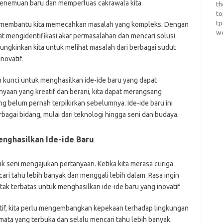
penemuan baru dan memperluas cakrawala kita.
th
t
t
ga membantu kita memecahkan masalah yang kompleks. Dengan
w
at mengidentifikasi akar permasalahan dan mencari solusi
ungkinkan kita untuk melihat masalah dari berbagai sudut
ovatif.
h kunci untuk menghasilkan ide-ide baru yang dapat
aan yang kreatif dan berani, kita dapat merangsang
g belum pernah terpikirkan sebelumnya. Ide-ide baru ini
agai bidang, mulai dari teknologi hingga seni dan budaya.
nghasilkan Ide-ide Baru
uk seni mengajukan pertanyaan. Ketika kita merasa curiga
cari tahu lebih banyak dan menggali lebih dalam. Rasa ingin
 tak terbatas untuk menghasilkan ide-ide baru yang inovatif.
tif, kita perlu mengembangkan kepekaan terhadap lingkungan
n mata yang terbuka dan selalu mencari tahu lebih banyak.