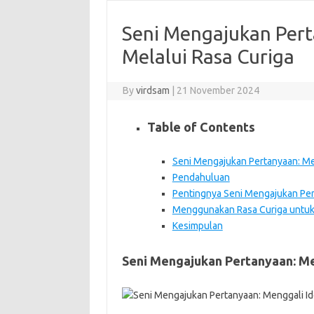
Seni Mengajukan Pert
Melalui Rasa Curiga
By
virdsam
|
21 November 2024
Table of Contents
Seni Mengajukan Pertanyaan: Men
Pendahuluan
Pentingnya Seni Mengajukan Pe
Menggunakan Rasa Curiga untuk
Kesimpulan
Seni Mengajukan Pertanyaan: Men