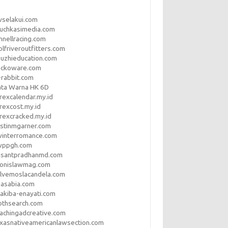
vselakui.com
uchkasimedia.com
nnellracing.com
lfriveroutfitters.com
uzhieducation.com
eckoware.com
rabbit.com
ata Warna HK 6D
rexcalendar.my.id
rexcost.my.id
rexcracked.my.id
stinmgarner.com
winterromance.com
wppgh.com
asantpradhanmd.com
ronislawmag.com
lvemoslacandela.com
easabia.com
akiba-enayati.com
othsearch.com
achingadcreative.com
xasnativeamericanlawsection.com