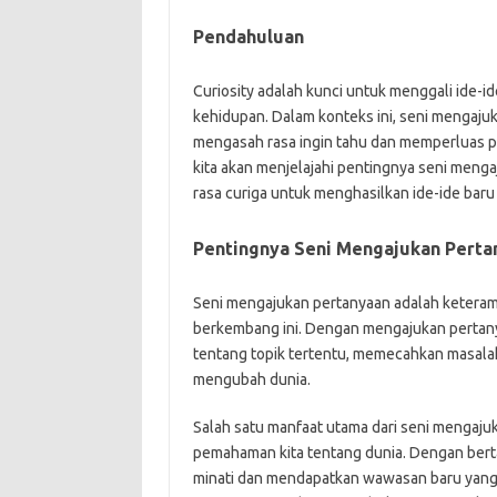
Pendahuluan
Curiosity adalah kunci untuk menggali ide-i
kehidupan. Dalam konteks ini, seni mengaju
mengasah rasa ingin tahu dan memperluas pema
kita akan menjelajahi pentingnya seni men
rasa curiga untuk menghasilkan ide-ide baru 
Pentingnya Seni Mengajukan Perta
Seni mengajukan pertanyaan adalah keteram
berkembang ini. Dengan mengajukan pertan
tentang topik tertentu, memecahkan masala
mengubah dunia.
Salah satu manfaat utama dari seni menga
pemahaman kita tentang dunia. Dengan bertan
minati dan mendapatkan wawasan baru yang 