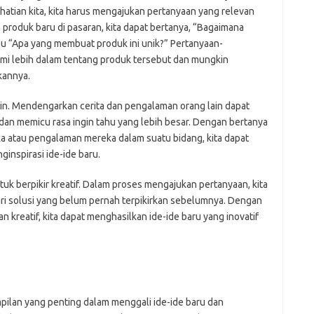
rhatian kita, kita harus mengajukan pertanyaan yang relevan
ah produk baru di pasaran, kita dapat bertanya, “Bagaimana
au “Apa yang membuat produk ini unik?” Pertanyaan-
mi lebih dalam tentang produk tersebut dan mungkin
kannya.
g lain. Mendengarkan cerita dan pengalaman orang lain dapat
an memicu rasa ingin tahu yang lebih besar. Dengan bertanya
a atau pengalaman mereka dalam suatu bidang, kita dapat
inspirasi ide-ide baru.
 untuk berpikir kreatif. Dalam proses mengajukan pertanyaan, kita
cari solusi yang belum pernah terpikirkan sebelumnya. Dengan
kreatif, kita dapat menghasilkan ide-ide baru yang inovatif
ilan yang penting dalam menggali ide-ide baru dan