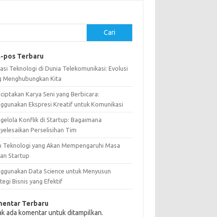
Cari
-pos Terbaru
asi Teknologi di Dunia Telekomunikasi: Evolusi
g Menghubungkan Kita
ciptakan Karya Seni yang Berbicara:
ggunakan Ekspresi Kreatif untuk Komunikasi
gelola Konflik di Startup: Bagaimana
yelesaikan Perselisihan Tim
n Teknologi yang Akan Mempengaruhi Masa
an Startup
ggunakan Data Science untuk Menyusun
tegi Bisnis yang Efektif
entar Terbaru
ak ada komentar untuk ditampilkan.