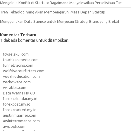
Mengelola Konflik di Startup: Bagaimana Menyelesaikan Perselisihan Tim
Tren Teknologi yang Akan Mempengaruhi Masa Depan Startup
Menggunakan Data Science untuk Menyusun Strategi Bisnis yang Efektif
Komentar Terbaru
Tidak ada komentar untuk ditampilkan.
tcvselakui.com
touchkasimedia.com
tunnellracing.com
wolfriveroutfitters.com
youzhieducation.com
zeckoware.com
w-rabbit.com
Data Warna HK 6D
forexcalendar.my.id
forexcost.my.id
forexcracked.my.id
austinmgarner.com
awinterromance.com
awppgh.com