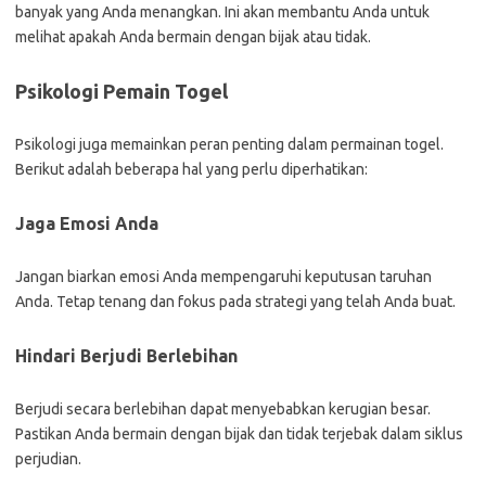
banyak yang Anda menangkan. Ini akan membantu Anda untuk
melihat apakah Anda bermain dengan bijak atau tidak.
Psikologi Pemain Togel
Psikologi juga memainkan peran penting dalam permainan togel.
Berikut adalah beberapa hal yang perlu diperhatikan:
Jaga Emosi Anda
Jangan biarkan emosi Anda mempengaruhi keputusan taruhan
Anda. Tetap tenang dan fokus pada strategi yang telah Anda buat.
Hindari Berjudi Berlebihan
Berjudi secara berlebihan dapat menyebabkan kerugian besar.
Pastikan Anda bermain dengan bijak dan tidak terjebak dalam siklus
perjudian.