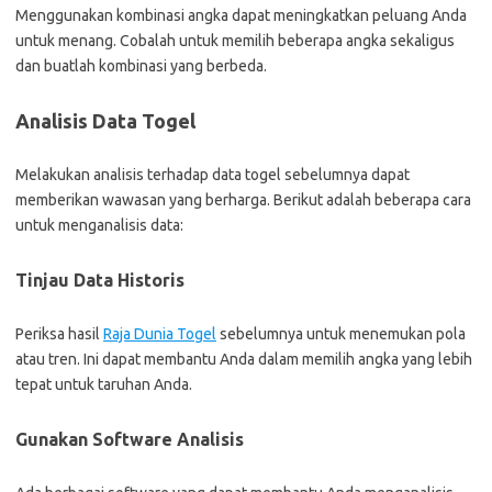
Menggunakan kombinasi angka dapat meningkatkan peluang Anda
untuk menang. Cobalah untuk memilih beberapa angka sekaligus
dan buatlah kombinasi yang berbeda.
Analisis Data Togel
Melakukan analisis terhadap data togel sebelumnya dapat
memberikan wawasan yang berharga. Berikut adalah beberapa cara
untuk menganalisis data:
Tinjau Data Historis
Periksa hasil
Raja Dunia Togel
sebelumnya untuk menemukan pola
atau tren. Ini dapat membantu Anda dalam memilih angka yang lebih
tepat untuk taruhan Anda.
Gunakan Software Analisis