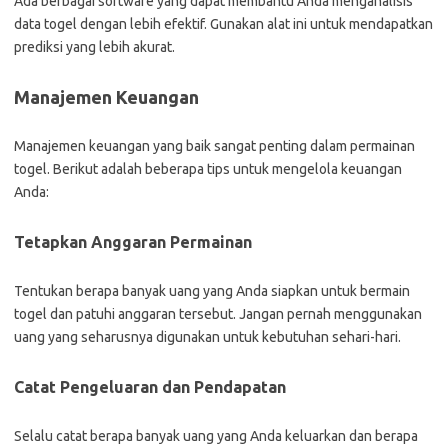
Ada berbagai software yang dapat membantu Anda menganalisis
data togel dengan lebih efektif. Gunakan alat ini untuk mendapatkan
prediksi yang lebih akurat.
Manajemen Keuangan
Manajemen keuangan yang baik sangat penting dalam permainan
togel. Berikut adalah beberapa tips untuk mengelola keuangan
Anda:
Tetapkan Anggaran Permainan
Tentukan berapa banyak uang yang Anda siapkan untuk bermain
togel dan patuhi anggaran tersebut. Jangan pernah menggunakan
uang yang seharusnya digunakan untuk kebutuhan sehari-hari.
Catat Pengeluaran dan Pendapatan
Selalu catat berapa banyak uang yang Anda keluarkan dan berapa