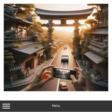
Skip
to
content
Menu