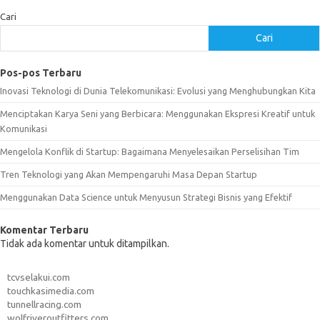
Cari
Cari
Pos-pos Terbaru
Inovasi Teknologi di Dunia Telekomunikasi: Evolusi yang Menghubungkan Kita
Menciptakan Karya Seni yang Berbicara: Menggunakan Ekspresi Kreatif untuk
Komunikasi
Mengelola Konflik di Startup: Bagaimana Menyelesaikan Perselisihan Tim
Tren Teknologi yang Akan Mempengaruhi Masa Depan Startup
Menggunakan Data Science untuk Menyusun Strategi Bisnis yang Efektif
Komentar Terbaru
Tidak ada komentar untuk ditampilkan.
tcvselakui.com
touchkasimedia.com
tunnellracing.com
wolfriveroutfitters.com