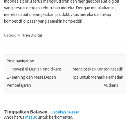
Indonesia perlu terus mengikuti tren dan mengadopsi alat digital
yang sesuai dengan kebutuhan mereka. Dengan melakukan ini,
mereka dapat meningkatkan produktivitas mereka dan tetap
kompetitif di pasar yang semakin kompetitif.
Category:
Tren Digital
Post navigation
←
Inovasi di Dunia Pendidikan:
Menciptakan Konten Kreatif:
E-learning dan Masa Depan
Tips untuk Menarik Perhatian
Pembelajaran
Audiens
→
Tinggalkan Balasan
Batalkan balasan
Anda harus
masuk
untuk berkomentar.