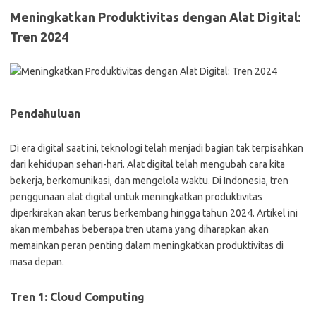
Meningkatkan Produktivitas dengan Alat Digital:
Tren 2024
Pendahuluan
Di era digital saat ini, teknologi telah menjadi bagian tak terpisahkan
dari kehidupan sehari-hari. Alat digital telah mengubah cara kita
bekerja, berkomunikasi, dan mengelola waktu. Di Indonesia, tren
penggunaan alat digital untuk meningkatkan produktivitas
diperkirakan akan terus berkembang hingga tahun 2024. Artikel ini
akan membahas beberapa tren utama yang diharapkan akan
memainkan peran penting dalam meningkatkan produktivitas di
masa depan.
Tren 1: Cloud Computing