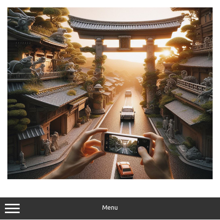
Skip
to
content
Menu