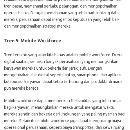
tren pasar, memahami perilaku pelanggan, dan mengoptimalkan
operasi bisnis. Dengan pemahaman yang lebih baik tentang data
mereka, perusahaan dapat mengambil keputusan yang lebih baik
dan mengoptimalkan strategi mereka.
Tren 5: Mobile Workforce
Tren terakhir yang akan kita bahas adalah mobile workforce. Di era
digital saat ini, semakin banyak perusahaan yang memungkinkan
karyawan mereka untuk bekerja dari jarak jauh. Dengan
menggunakan alat digital seperti laptop, smartphone, dan aplikasi
kolaborasi, karyawan dapat tetap terhubung dan produktif di mana
pun mereka berada.
Mobile workforce dapat memberikan fleksibilitas yang lebih besar
bagi karyawan, memungkinkan mereka untuk mengatur waktu
mereka sendiri dan bekerja dari lingkungan yang paling nyaman bagi
mereka. Selain itu, mobile workforce juga dapat mengurangi biaya
operasional perusahaan, seperti biaya transportasi dan sewa ruang