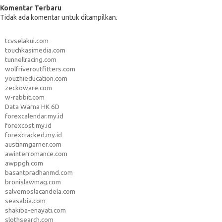
Komentar Terbaru
Tidak ada komentar untuk ditampilkan.
tcvselakui.com
touchkasimedia.com
tunnellracing.com
wolfriveroutfitters.com
youzhieducation.com
zeckoware.com
w-rabbit.com
Data Warna HK 6D
forexcalendar.my.id
forexcost.my.id
forexcracked.my.id
austinmgarner.com
awinterromance.com
awppgh.com
basantpradhanmd.com
bronislawmag.com
salvemoslacandela.com
seasabia.com
shakiba-enayati.com
slothsearch.com