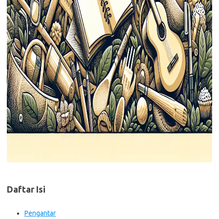
Daftar Isi
Pengantar