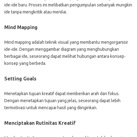
ide-ide baru. Proses ini melibatkan pengumpulan sebanyak mungkin
ide tanpa mengkritik atau menilai.
Mind Mapping
Mind mapping adalah teknik visual yang membantu mengorganisir
ide-ide. Dengan menggambar diagram yang menghubungkan
berbagai ide, seseorang dapat melihat hubungan antara konsep-
konsep yang berbeda.
Setting Goals
Menetapkan tujuan kreatif dapat memberikan arah dan fokus.
Dengan menetapkan tujuan yang jelas, seseorang dapat lebih
termotivasi untuk mencapai hasil yang diinginkan.
Menciptakan Rutinitas Kreatif