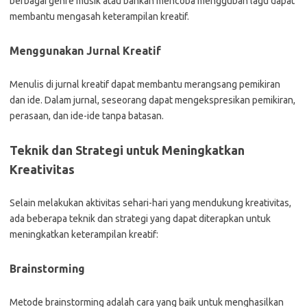
berbagai genre musik atau bahkan mencoba menggubah lagu dapat
membantu mengasah keterampilan kreatif.
Menggunakan Jurnal Kreatif
Menulis di jurnal kreatif dapat membantu merangsang pemikiran
dan ide. Dalam jurnal, seseorang dapat mengekspresikan pemikiran,
perasaan, dan ide-ide tanpa batasan.
Teknik dan Strategi untuk Meningkatkan
Kreativitas
Selain melakukan aktivitas sehari-hari yang mendukung kreativitas,
ada beberapa teknik dan strategi yang dapat diterapkan untuk
meningkatkan keterampilan kreatif:
Brainstorming
Metode brainstorming adalah cara yang baik untuk menghasilkan