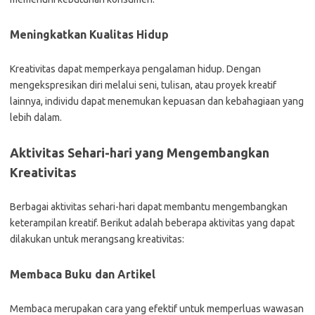
Meningkatkan Kualitas Hidup
Kreativitas dapat memperkaya pengalaman hidup. Dengan
mengekspresikan diri melalui seni, tulisan, atau proyek kreatif
lainnya, individu dapat menemukan kepuasan dan kebahagiaan yang
lebih dalam.
Aktivitas Sehari-hari yang Mengembangkan
Kreativitas
Berbagai aktivitas sehari-hari dapat membantu mengembangkan
keterampilan kreatif. Berikut adalah beberapa aktivitas yang dapat
dilakukan untuk merangsang kreativitas:
Membaca Buku dan Artikel
Membaca merupakan cara yang efektif untuk memperluas wawasan